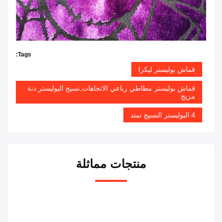
Tags:
قماش بوليستر ليكرا
قماش بوليستر مطاطي رباعي الاتجاهات,نسيج البوليستر دنة
مزيج
4 البوليستر النسيج تمتد
منتجات مماثلة