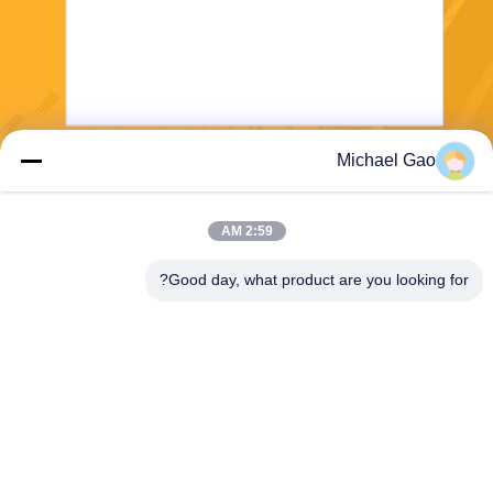
Michael Gao
يرسل
2:59 AM
Good day, what product are you looking for?
Haining FengCai Textile Co.,Ltd.
ensonlu@live.cn
86--13750792529
المبنى رقم 8 ، رقم 5 طريق qi
ngchuan ، مدينة xieqiao ، hai