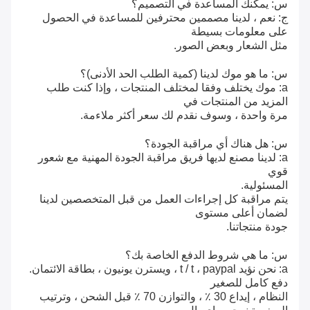
س: يمكنك المساعدة في التصميم؟
ج: نعم ، لدينا مصممين محترفين للمساعدة في الحصول
على معلومات بسيطة
مثل الشعار وبعض الصور.
س: ما هو موك لدينا (كمية الطلب الحد الأدنى)؟
a: موك يختلف وفقا لمختلف المنتجات ، وإذا كنت طلب
المزيد من المنتجات في
مرة واحدة ،
وسوف نقدم لك سعر أكثر ملاءمة.
س: هل هناك أي مراقبة الجودة؟
a: لدينا مصنع لديها فريق مراقبة الجودة المهنية مع شعور
قوي
المسئولية.
يتم مراقبة كل إجراءات العمل من قبل المتخصصين لدينا
لضمان أعلى مستوى
جودة منتجاتنا.
س: ما هي شروط الدفع الخاصة بك؟
a: نحن نؤيد t / t ، paypal ، ويسترن يونيون ، بطاقة الائتمان.
دفع كامل للصغير
النظام ،
إيداع 30 ٪ ، والتوازن 70 ٪ قبل الشحن ، وترتيب