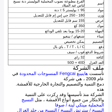
القرع مطبوعة نضوب المخملية البوليستر دنة نسيج
اسم
لباس عيد الميلاد
مواد
95 ٪ بوليستر 5 ٪ دنة
وزن
180 - 250 جي إس إم قابل للتعديل
عرض
155 سم قابل للتعديل
موك
350 كغ
المهلة
15-20 يوما بعد تلقي الودائع
ميناء
شنغهاي / نينغبو
التصميم
يمكن تخصيص
دفع
T / T ، L / C ، باي بال
شروط الدفع
فوب / سيف
كثافة
32 زاي
العد الغزل
50D + 40D
ملف الشركة
تأسست
هاينينغ Fengcai المنسوجات المحدودة
في
عام 2009 ، هي شركة
دمج
التنمية والتصميم والتجارة الخارجية للأقمشة.
هذه
الشركة منذ
تأسيسها وقد ركزت على التنمية
والابتكار من جميع أنواع
الأقمشة ، مثل
النسيج
المخملية مينكي لينة
/
صوفا
النسيج
/
سترتش النسيج
/
النسيج من
جلد الغزال