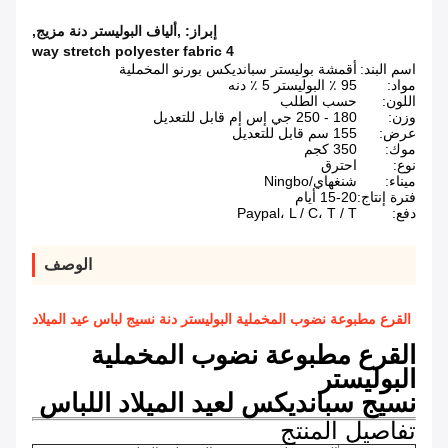
إبراز:
,ألياف البوليستر دنة مزيج
,
4 way stretch polyester fabric
اسم البند:
أقمشة بوليستر سبانديكس بورنو المخملية
مواد:
95 ٪ البوليستر 5 ٪ دنه
اللون:
حسب الطلب
وزن:
180 - 250 جي إس إم قابل للتعديل
عرض:
155 سم قابل للتعديل
موك:
350 كجم
نوع:
احترق
ميناء:
شنغهاي/Ningbo
فترة إنتاج:
15-20 أيام
دفع:
Paypal، L / C، T / T
الوصف
القرع مطبوعة نضوب المخملية البوليستر دنة نسيج لباس عيد الميلاد
القرع مطبوعة نضوب المخملية
البوليستر
نسيج سبانديكس لعيد الميلاد اللباس
تفاصيل المنتج