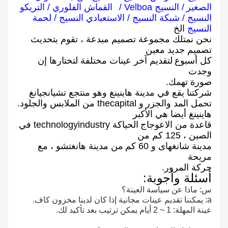
الصغير
/
النسيج Velboa
/
القماش الفلوري
/
التريكو
النسيج
/
شبكة النسيج
/
الاستعبادي النسيج
/
لحمة
النسيج
الخ
نحن نمتلك مجموعة تصميم مبدعة ، تقوم بتحديث
تصميم جديد معين
كل أسبوع
لتقديم آخر عينات مختلفة لتختارها إن
وجدت
صورة تهمك.
شركتنا يقع في مدينة هاينينغ وهو منتجع تشيانجيانغ
تحمل المد والجزر
و thecapital من الملابس والجلود.
هاينينغ أيضا هي الأكبر
قاعدة من الاعوجاج
الحياكة technologyindustry في
الصين ، 125 كم من
مدينة شانغهاى و 60 كم
من مدينة هانغتشو ، مع
مريحة
حركة المرور.
أسئلة وأجوبة:
س: ماذا عن سياسة العينة؟
a: يمكننا تقديم عينات مجانية إذا كان لدينا مخزون كاف.
عينة المهلة: 1 ~ 2 أيام يمكن ترتيب بعد تأكيد لك.