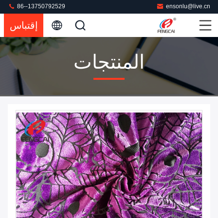
86--13750792529
ensonlu@live.cn
إقتباس
المنتجات