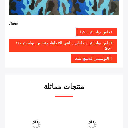
Tags:
قماش بوليستر ليكرا
قماش بوليستر مطاطي رباعي الاتجاهات,نسيج البوليستر دنة
مزيج
4 البوليستر النسيج تمتد
منتجات مماثلة