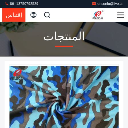
86--13750792529
ensonlu@live.cn
إقتباس
المنتجات