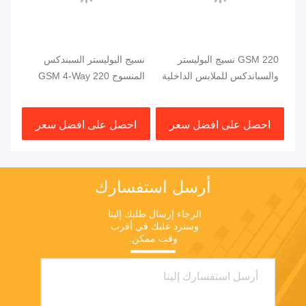
يو
220 GSM نسيج البوليستر
نسيج البوليستر السبندكس
نسي
تر
والسباندكس للملابس الداخلية
المنسوج 220 GSM 4-Way
والرياضية
Stretch
بوص
احصل على افضل سعر
احصل على افضل سعر
ا
أرسل استفسارك
الرجاء إرسال طلبك إلينا 
وسنرد عليك في أقرب 
وقت ممكن.