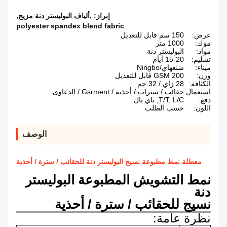
إبراز:
,ألياف البوليستر دنة مزيج
,
polyester spandex blend fabric
عرض:
150 سم قابل للتعديل
موك:
1000 متر
مواد:
البوليستر دنة
تسليم:
15-20 أيام
ميناء:
شنغهاي/Ningbo
وزن:
200 GSM قابل للتعديل
الكثافة:
28 زاي / 32 جم
استعمال:
حقائب / سترات / أحذية / Gsrment / الدعاوى
دفع:
T/T, L/C, باي بال
اللون:
حسب الطلب
الوصف
معطلة نمط مطبوعة نسيج البوليستر دنة للحقائب / سترة / أحذية
نمط التشويش المطبوعة البوليستر
دنة
نسيج للحقائب / سترة / أحذية
نظرة عامة: