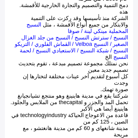
دمج
التنمية والتصميم والتجارة الخارجية للأقمشة.
هذه
الشركة منذ
تأسيسها وقد ركزت على التنمية
والابتكار من جميع أنواع
الأقمشة ، مثل
النسيج
المخملية مينكي لينة
/
صوفا
النسيج
/
سترتش النسيج
/
النسيج من
جلد الغزال
الصغير
/
النسيج Velboa
/
القماش الفلوري
/
التريكو
النسيج
/
شبكة النسيج
/
الاستعبادي النسيج
/
لحمة
النسيج
الخ
نحن نمتلك مجموعة تصميم مبدعة ، تقوم بتحديث
تصميم جديد معين
كل أسبوع
لتقديم آخر عينات مختلفة لتختارها إن
وجدت
صورة تهمك.
شركتنا يقع في مدينة هاينينغ وهو منتجع تشيانجيانغ
تحمل المد والجزر
و thecapital من الملابس والجلود.
هاينينغ أيضا هي الأكبر
قاعدة من الاعوجاج
الحياكة technologyindustry في
الصين ، 125 كم من
مدينة شانغهاى و 60 كم
من مدينة هانغتشو ، مع
مريحة