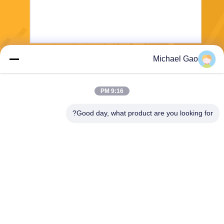
Michael Gao
يرسل
9:16 PM
Good day, what product are you looking for?
Haining FengCai Textile Co.,Ltd.
ensonlu@live.cn
86--13750792529
المبنى رقم 8 ، رقم 5 طريق qi
ngchuan ، مدينة xieqiao ، hai
ning ، zhejiang ، الصين