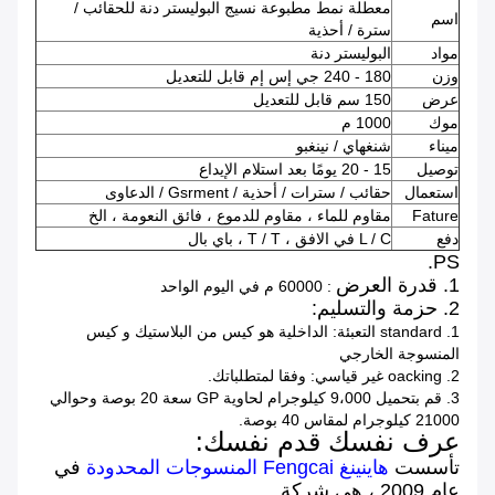
معطلة نمط مطبوعة نسيج البوليستر دنة للحقائب /
اسم
سترة / أحذية
مواد
البوليستر دنة
وزن
180 - 240 جي إس إم قابل للتعديل
عرض
150 سم قابل للتعديل
موك
1000 م
ميناء
شنغهاي / نينغبو
توصيل
15 - 20 يومًا بعد استلام الإيداع
استعمال
حقائب / سترات / أحذية / Gsrment / الدعاوى
Fature
مقاوم للماء ، مقاوم للدموع ، فائق النعومة ، الخ
دفع
L / C في الافق ، T / T ، باي بال
PS.
1. قدرة العرض
: 60000 م في اليوم الواحد
2. حزمة والتسليم:
1. standard التعبئة: الداخلية هو كيس من البلاستيك و كيس
المنسوجة الخارجي
2. oacking غير قياسي: وفقا لمتطلباتك.
3. قم بتحميل 9،000 كيلوجرام لحاوية GP سعة 20 بوصة وحوالي
21000 كيلوجرام لمقاس 40 بوصة.
عرف نفسك قدم نفسك:
تأسست
هاينينغ Fengcai المنسوجات المحدودة
في
عام 2009 ، هي شركة