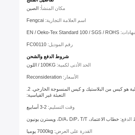
مكان المنشأ:
الصين
اسم العلامة التجارية:
Fengcai
شهادات:
EN / Oeko-Tex Standard 100 / SGS / ROHS
رقم الموديل:
FC00110
شروط الدفع والشحن
الحد الأدنى لكمية:
100KG / اللون
الأسعار:
Reconsideration
1. Standard التعبئة: الداخلية هو كيس من البلاستيك و كيس المنسوجة الخارجي. 2.
التعبئة غير القياسية:
وقت التسليم:
2-3 أسابيع
الدفع:
خطاب الاعتماد، D/A، D/P، T/T، ويسترن يونيون
القدرة على العرض:
7000kg يوميا