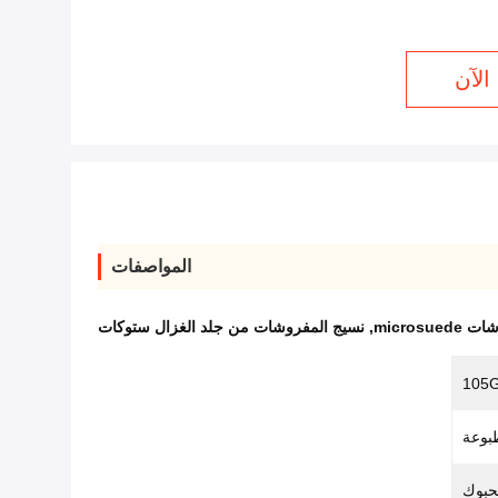
الآن
المواصفات
microsu
,
نسيج المفروشات من جلد الغزال ستوكات
105
بوعة
حبوك