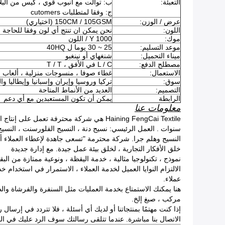
التعبئة:
ب: توالت مع أنبوب قوي ، كيس من البلاس
ج: وفقا لمتطلبات cutomers
عرض / الوزن:
150CM / 105GSM (اختياري)
اللون:
نحن يمكن ان تنتج أي لون وفقا للحاجة 
موك:
1000 Y / اللون
موعد التسليم:
25 ~ 30 يوما ل 40HQ
ميناء التحميل:
شنغهاي أو نينغبو
مصطلح الدفع:
L / C في الأفق ، T / T
الاستعمال:
غطاء صوفا ، منسوجات منزلية ، ألعاب ، 
سوق:
تركيا وروسيا وإيران وإسبانيا وإيطاليا وا
التصميم:
العديد من الأنماط المتاحة
الرابطة
يمكن أن تكون المستعبدين مع أي دعم
معلومات عنا
Haining FengCai Textile هي شركة محترفة تعمل على إنتاج المنسوجات أكثر من 10
سنوات .
العمل الرئيسي: نسيج دنة ، النسيج الفلورسنت ، النسيج velboa ، نسيج من جلد الغزال ، أري
النسيج وهلم جرا.
شركة محترمة "تسعى جاهدة لإعطاء العملاء أف
خلق الأفكار التجارية ، لخلق بيئة عمل جيدة.
مع إدارة جديدة
نموذج ، تكنولوجيا مثالية ، خدمة اليقظة ، ونوعية ممتازة من البق
الالتزام النوايا العميل لخدمة العملاء ، الاستمرار في استخدام خد
عملاء.
هنا يمكنك الاستمتاع بخدمة العمليات مثل السنفرة والفرشاة والط
مركب ، صبغ إلخ.
إذا كنت مهتمًا بمنتجاتنا أو لديك أي أسئلة ، فلا تتردد في إرسال رس
الاتصال بنا مباشرة. عندما تتلقى رسالتك سوف الرد عليك في الم