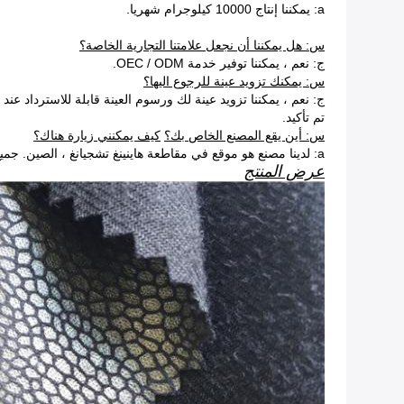
a: يمكننا إنتاج 10000 كيلوجرام شهريا.
س: هل يمكننا أن نجعل علامتنا التجارية الخاصة؟
ج: نعم ، يمكننا توفير خدمة OEC / ODM.
س: يمكنك تزويد عينة للرجوع اليها؟
ج: نعم ، يمكننا تزويد عينة لك ورسوم العينة قابلة للاسترداد عند
تم تأكيد.
س: أين يقع المصنع الخاص بك؟
كيف يمكنني زيارة هناك؟
a: لدينا مصنع هو موقع في مقاطعة هاينينغ تشجيانغ ، الصين. جميع عملائنا ترحيب لزيارتنا!
عرض المنتج