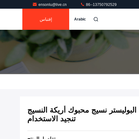
ensonlu@live.cn
86--13750792529
إقتباس
Arabic
غ البوليستر نسيج محبوك أريكة النسيج
تنجيد الاستخدام
تفاصيل المنتج