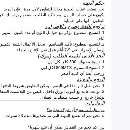
حكم العينة
نحن نستعد عينات الجودة مجانا.
للتعاون لأول مرة ، فإن البريد
يكون على حساب الزبون.
بعد تأكيد الطلب ، سنقوم برده لك.
في
التعاون ، انها على حسابنا.
تراجع اللفة وضرب الإضراب
1. للنسيج المصبوغ: توفر مع حوامل اللون أو عدد بانتون ، ننتهي في الأعمال 2-4
أيام.
2. للنسيج المطبوع: تأكيد التصاميم ، نجعل الأعمال الفنية الكمبيوتر للموافقة أولاً ثم
إرسال الإضراب في 5-7 أيام عمل قبل الإنتاج بالجملة.
الحد الأدنى لكمية الطلب (موك)
1. نسيج محبوك: 300 كلغ لكل لون
2. النسيج المنسوج: 800MTS لكل لون
ورحب أيضا أي كمية أصغر!
الدفع والتعبئة
1. نحن نقبل tt و l / c في البصر ، يمكن التفاوض شروط الدفع الأخرى.
2. توالت عادة مع أنبوب الورق داخل ، كيس من البلاستيك الشفاف والنسيج
بوليباغ خارج أو حسب متطلبات العملاء.
التعليمات
س: هل أنت منتج أو شركة تجارية؟
a: نحن شركة تصنيع المهنة التي تم تصديرها لمدة 23 سنوات.
س: كم كجم من القماش يمكن أن تنتج شهريا؟