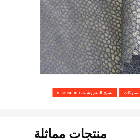
 ستوكات
نسيج المفروشات microsuede
منتجات مماثلة