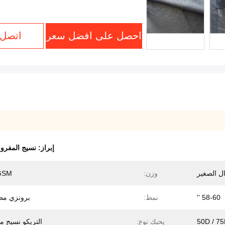
احصل على افضل سعر
اتصل 
إبراز:
نسيج المفروشات ede
ال الصغير
وزن:
GSM
58-60 ''
نمط:
برونزي مط
50D / 7
يحبك نوع:
التريكو نسيج م