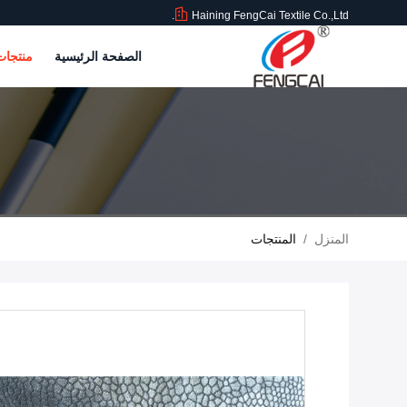
Haining FengCai Textile Co.,Ltd.
الصفحة الرئيسية
منتجا
المنزل
/
المنتجات