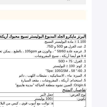
البرنز مايكرو الجلد المدبوغ البوليستر نسيج محبوك أريكة 
1.100 ٪ مادة البوليستر النسيج.
2. عدد الغزل هو 50D و 75D.
3. عرضه عادة 58/60 '' ، والوزن هو 105gsm ، بالطبع ، يمكن تعديل هذه.
4.It هو أيضا أريكة ، نسيج المفروشات.
1. الغزل: 50D + 75
2. كوم: 100 ٪ البوليستر
3. Spe: 105GSM ، 58 "-60"
4. الميزة: ماء ، الاستاتيكيه ، مثبطات اللهب ، دائم
5. استخدام: أريكة ، المفروشات ، مقعد السيارة
6.Origin: الصين تشوه منطقة الحياكة "مدينة هاينينغ"
تفاصيل المنتج
نوع العرض:
جعل لأمر
تكوين:
100٪ بوليستر
a: توالت مع أنبوب قوي ، كيس من البلاستيك