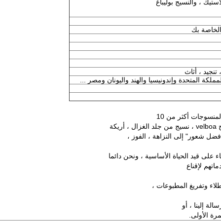
تيك ، والنسيج بوليباغ
الخاصة بك
تنجيد ، أثاث
لمملكة المتحدة وإندونيسيا والهند واليونان ومصر ...
كة
ضل شعور" إلى النزاهة ، الفوز ،
اء على قيد الحياة الأساسية ، ونحن دائما
ماتهم لإقناع
لاء وتفريغ المطبوعات ،
الة إلينا ، أو
رة الأولى.