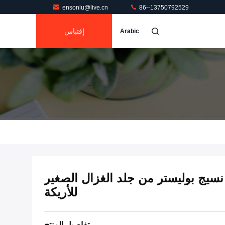
ensonlu@live.cn
86--13750792529
إقتباس
Arabic
نجيد فو 170 سم نسيج بوليستر من جلد الغزال الصغير
للأريكة
تفاصيل المنتج