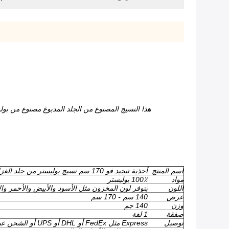
هذا النسيج المصنوع من الجلد المدبوغ مصنوع من بولي 100٪ ، وهو ذو جودة عالية جدًا مع ملمس ناعم باليد ، وبتمدد جيد ، علاوة على ذلك ، إنه نسيج معاد تدويره مع شهادة GRS ، وهو سهل
اسم المنتج
أحذية تنجيد فو 170 سم نسيج بوليستر من جلد الغزال الصغير للأريكة
مواد
100٪ بوليستر
اللون
يتوفر لون المخزون مثل الأسود والأبيض والأحمر و
عرض
140 سم - 170 سم
وزن
140 جم
صفقة
1 لفة
توصيل
Express مثل FedEx أو DHL أو UPS أو الشحن عبر المحيط