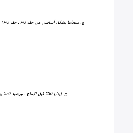
ج: منتجاتنا بشكل أساسي هي جلد PU ، جلد PVC ، TPU وجلد micronfiber ، وهو مناسب للاستخدام في الملابس والأثاث والحقائب والأحذية والأحزمة وغيرها من الإكسسوارات الجلدية المختلفة
ج: إيداع 30٪ قبل الإنتاج ، ورصيد 70٪ بواسطة T / T بيلور يشحن البضائع من المصنع ؛L / C ، ويسترن يونيون ، موني جرام مقبولة ، ويمكنك أيضًا الدفع عبر الإنترنت بأمر ضمان التجارة.