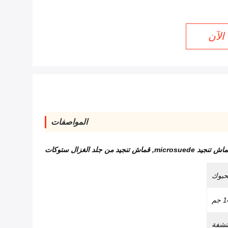
الآن
المواصفات
ش تنجيد microsuede
,
قماش تنجيد من جلد الغزال ستوكات
حبوك
جم
منشفة