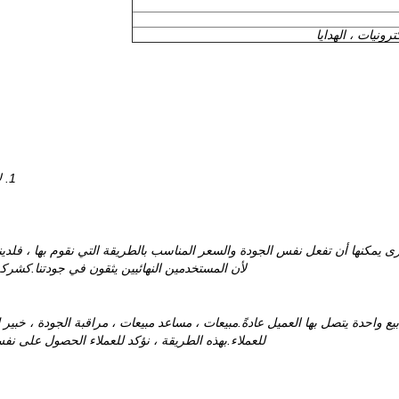
رونيات ، الهدايا
1. لأجل sampke أو أمر صغير سوف يتم شحنها بواسطة Express.
 يمكنها أن تفعل نفس الجودة والسعر المناسب بالطريقة التي نقوم بها ، فلدينا
لأن المستخدمين النهائيين يثقون في جودتنا.كشركة 
للعملاء.بهذه الطريقة ، نؤكد للعملاء الحصول على نف