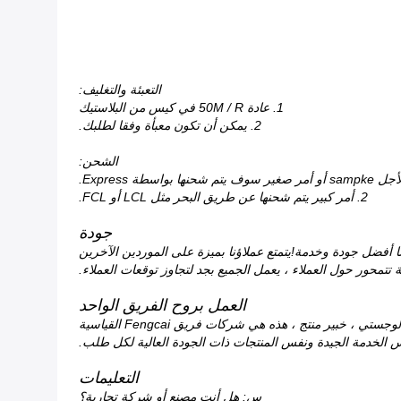
التعبئة والتغليف:
1. عادة 50M / R في كيس من البلاستيك
2. يمكن أن تكون معبأة وفقا لطلبك.
الشحن:
2. أمر كبير يتم شحنها عن طريق البحر مثل LCL أو FCL.
جودة
 أفضل جودة وخدمة!يتمتع عملاؤنا بميزة على الموردين الآخرين
تتمحور حول العملاء ، يعمل الجميع بجد لتجاوز توقعات العملاء.
العمل بروح الفريق الواحد
إنه فريق Fengcai لتقديم الخدمة لكل عميل ، وليس عملية بيع واحدة يتصل بها العميل عادةً.مبيعات ، مساعد مبيعات ، مراقبة الجودة ، خبير لوجستي ، خبير منتج ، هذه هي شركات فريق Fengcai القياسية
س الخدمة الجيدة ونفس المنتجات ذات الجودة العالية لكل طلب.
التعليمات
س: هل أنت مصنع أو شركة تجارية؟