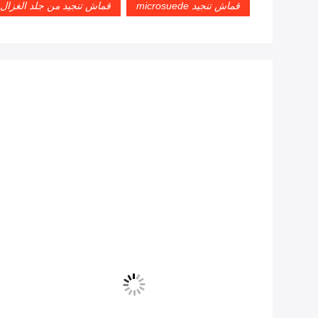
قماش تنجيد microsuede
قماش تنجيد من جلد الغزال