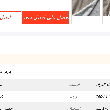
احصل على افضل سعر
اتصل 
إبراز:
قما
د الغزال
التقنيات:
م
75D / 1
وزن:
140 
استعمال:
حقيبة ، 