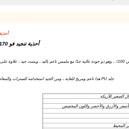
أحذية تنجيد فو 170 سم 
أحذية تنجيد فو 170 سم نسيج بوليستر من جلد الغزال الصغير للأريكة
 التحلل.
جلد PU هذا ناعم ومريح للغاية ، ومن الجيد استخدامه للسترات والمعاطف والسراويل والملابس الخارجية وأي منسوجات منزلية أخرى.
الأصفر والأزرق والأخضر واللون المخصص