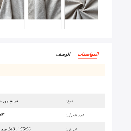
المواصفات
الوصف
نوع:
نسيج من جل
عدد الغزل:
44F
عرض:
55/56 "، 140 سم -170 سم