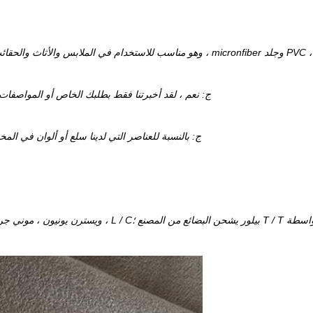
ج: نعم ، لقد أخبرتنا فقط بطلبك الخاص أو المواصفات أو 
ج: بالنسبة للعناصر التي لدينا سلع أو ألوان في المخزون ، فإن موك هو 100 متر ،