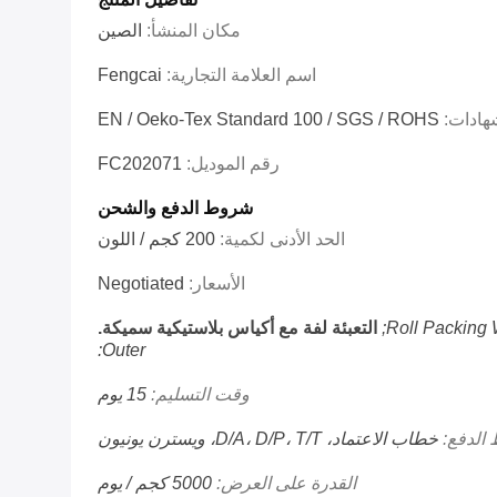
مكان المنشأ:
الصين
اسم العلامة التجارية:
Fengcai
شهادات:
EN / Oeko-Tex Standard 100 / SGS / ROHS
رقم الموديل:
FC202071
شروط الدفع والشحن
الحد الأدنى لكمية:
200 كجم / اللون
الأسعار:
Negotiated
Roll Packing W
التعبئة لفة مع أكياس بلاستيكية سميكة.
Outer:
وقت التسليم:
15 يوم
الدفع:
خطاب الاعتماد، D/A، D/P، T/T، ويسترن يونيون
القدرة على العرض:
5000 كجم / يوم