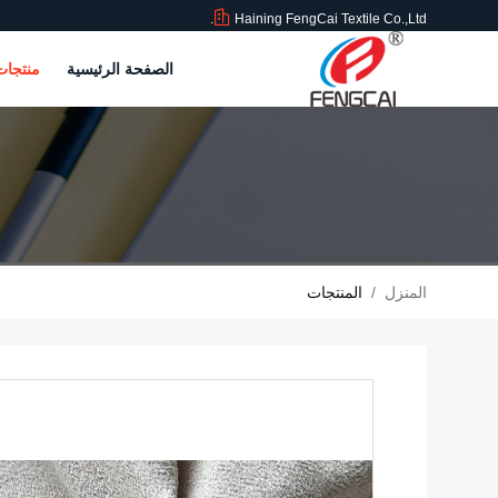
Haining FengCai Textile Co.,Ltd.
الصفحة الرئيسية
منتجا
المنزل
/
المنتجات