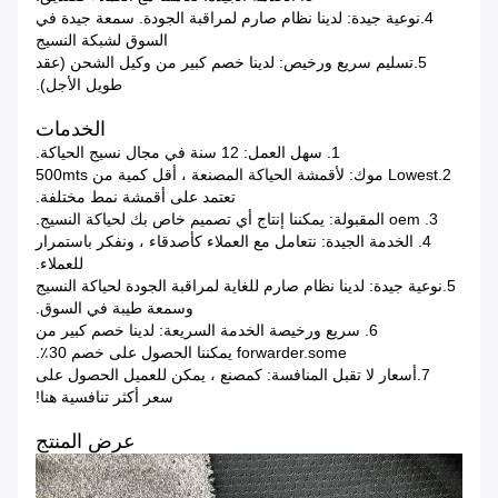
4.نوعية جيدة: لدينا نظام صارم لمراقبة الجودة. سمعة جيدة في
السوق لشبكة النسيج
5.تسليم سريع ورخيص: لدينا خصم كبير من وكيل الشحن (عقد
طويل الأجل).
الخدمات
1. سهل العمل: 12 سنة في مجال نسيج الحياكة.
2.Lowest موك: لأقمشة الحياكة المصنعة ، أقل كمية من 500mts
تعتمد على أقمشة نمط مختلفة.
3. oem المقبولة: يمكننا إنتاج أي تصميم خاص بك لحياكة النسيج.
4. الخدمة الجيدة: نتعامل مع العملاء كأصدقاء ، ونفكر باستمرار
للعملاء.
5.نوعية جيدة: لدينا نظام صارم للغاية لمراقبة الجودة لحياكة النسيج
وسمعة طيبة في السوق.
6. سريع ورخيصة الخدمة السريعة: لدينا خصم كبير من
forwarder.some يمكننا الحصول على خصم 30٪.
7.أسعار لا تقبل المنافسة: كمصنع ، يمكن للعميل الحصول على
سعر أكثر تنافسية هنا!
عرض المنتج