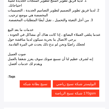
1. لدينا فريق تطوير المنتج لتطوير المنتجات الجديدة لتلبية
احتياجاتك.
2. لدينا فريق تطوير التصميم لتطوير التصاميم الجديدة ، التصميمات
المخصصة هي موضع ترحيب.
3. من أجل التعبئة والتحميل ، نقبل أيضًا المتطلبات المخصصة.
خدمات ما بعد البيع
عندما يتلقى العملاء البضائع ، إذا كانت هناك أي مشاكل في الجودة ،
يرجى الاتصال بنا بحرية.سيكون لدينا مناقشة حول
لجعلك راضيًا.ونحن لم ندع ذلك يحدث في المرة القادمة.
صوت العميل
إنه لشرف عظيم لنا أن نسمع صوتك.سوف يعزز شغفنا بالعمل
ويقدم لك خدمات أفضل.
Tags:
البوليستر شبكة نسيج رياضي
نسيج بطانة شبكة
170gsm شبكة نسيج الرياضة