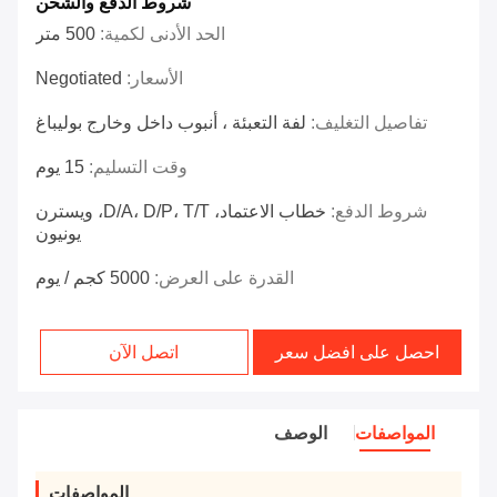
شروط الدفع والشحن
الحد الأدنى لكمية:
500 متر
الأسعار:
Negotiated
تفاصيل التغليف:
لفة التعبئة ، أنبوب داخل وخارج بوليباغ
وقت التسليم:
15 يوم
شروط الدفع:
خطاب الاعتماد، D/A، D/P، T/T، ويسترن
يونيون
القدرة على العرض:
5000 كجم / يوم
احصل على افضل سعر
اتصل الآن
المواصفات
الوصف
المواصفات