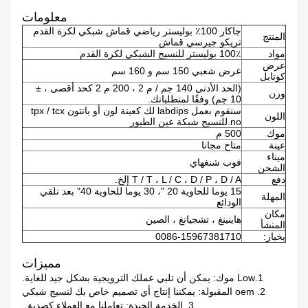
معلومات
جاكار 100٪ بوليستر رياضي قماش شبكي لكرة القدم
المنتج
تريكو جيرسي قماش
مواد
100٪ بوليستر للنسيج الشبكي لكرة القدم
عرض
عرض شعبي 150 سم و 160 سم
كوتابل
(الحد الأدنى 140 جم / م 2 ، 200 م 2 كحد أقصى ، ±
وزن
10 جم) وفقًا لمتطلباتك.
سنقوم بعمل labdips لك كعينة لون أو بانتون tpx / tcx
اللون
no.للنسيج شبكة عين الطيور
موك
500 م
عينة
متاح مجانا
ميناء
فوب شنغهاي
الشحن
دفع
T / T ، L / C ، D / P ، D / A إلخ.
15 يوما للحاوية 20 "، 30 يوما للحاوية 40" بعد تلقي
المهلة
الودائع
مكان
هاينينغ ، تشجيانغ ، الصين
المنشأ
يخبار:
0086-15967381710
مميزات
1.Low موك: يمكن أن تلبي عملك الترويجية بشكل جيد للغاية.
2. oem المقبولة: يمكننا إنتاج أي تصميم خاص بك لنسيج شبكي
3. الخدمة الجيدة: تعاملنا مع العملاء كصديق.