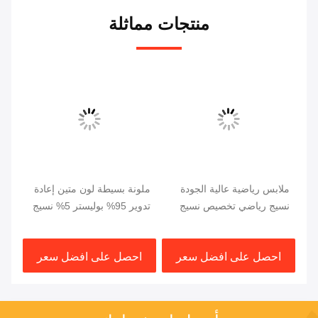
منتجات مماثلة
ملابس رياضية عالية الجودة
ملونة بسيطة لون متين إعادة
نسي
نسيج رياضي تخصيص نسيج
تدوير 95% بوليستر 5% نسيج
الشبكة 95% بوليستر 5%
شبكة خيوط للملابس الرياضية
الش
نسيج سباندكس
الملابس
احصل على افضل سعر
احصل على افضل سعر
ا