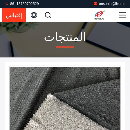
86--13750792529
ensonlu@live.cn
إقتباس
المنتجات