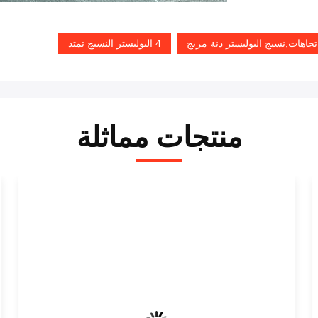
اهات,نسيج البوليستر دنة مزيج
4 البوليستر النسيج تمتد
منتجات مماثلة