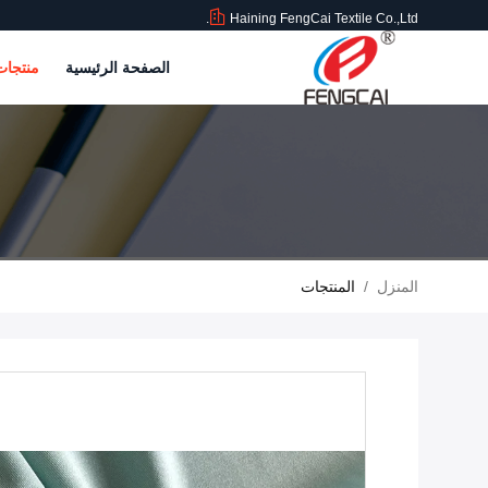
Haining FengCai Textile Co.,Ltd.
الصفحة الرئيسية
منتجا
المنزل
/
المنتجات