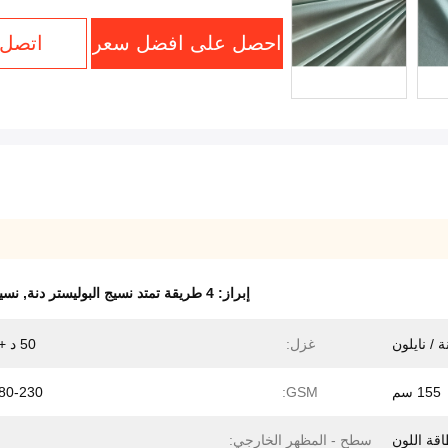
احصل على افضل سعر
اتصل 
إبراز:
4 طريقة تمتد نسيج البوليستر دنة
,
نسيج
ة / نايلون
غزل:
50 د + 40 د
155 سم
GSM:
180-230 ج
اقة اللون
سطح - المظهر الخارجي: