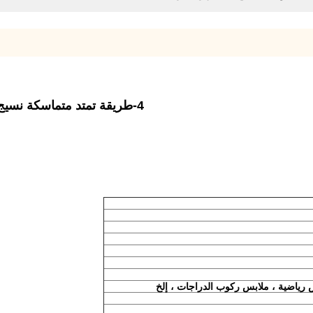
4-طريقة تمتد متماسكة نسيج البوليستر دنة لامعة النسيج المعاد تدويره للبيكيني
س رياضية ، ملابس ركوب الدراجات ، إلخ