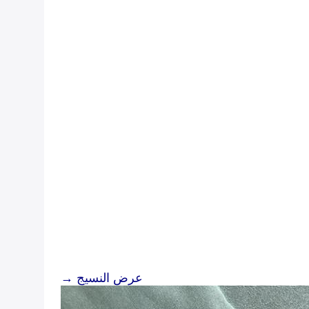
عرض النسيج →