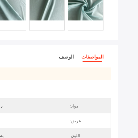
المواصفات
الوصف
مواد:
دن
عرض:
اللون:
بط