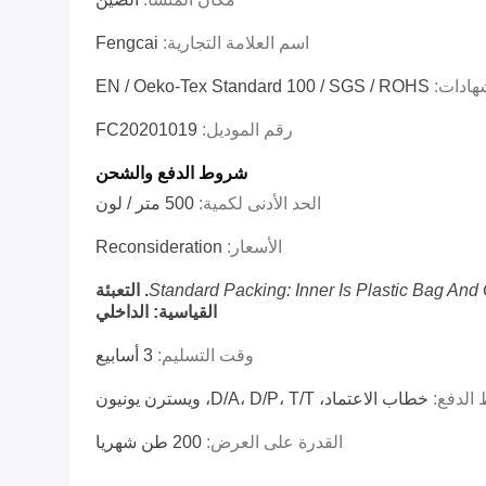
اسم العلامة التجارية:
Fengcai
شهادات:
EN / Oeko-Tex Standard 100 / SGS / ROHS
رقم الموديل:
FC20201019
شروط الدفع والشحن
الحد الأدنى لكمية:
500 متر / لون
الأسعار:
Reconsideration
1. التعبئة
القياسية: الداخلي
وقت التسليم:
3 أسابيع
الدفع:
خطاب الاعتماد، D/A، D/P، T/T، ويسترن يونيون
القدرة على العرض:
200 طن شهريا