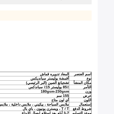
اسم العنصر
المعاد تدويره
قماش
نوع
أقمشة بوليستر سبانديكس
مكان المنشأ
تشجيانغ الصين (البر الرئيسي)
التآمر
85٪ بوليستر 15٪ سباندكس
وزن
180gsm-230gsm
عرض
155 سم
اللون
أي لون متاح
إستعمال
ملابس السباحة ، بيكيني ، ملابس داخلية ، ملاب
شروط الدفع
T / T ، ويسترن يونيون ، باي بال
موعد التسليم
3-7 أيام بعد استلام إيصال الإيداع