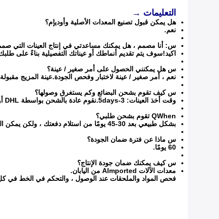
التعليمات →
هل يمكن قبول تصنيع المعدات الأصلية وأوديإم؟
نعم.
س: أنا مصمم ، هل يمكنك مساعدتي في إنتاج العينات التي صممن
اكيد!سوف يتم تقديم أنماطك أو عيناتك التفصيلية بناءً على طلبك
س هل يمكنني الحصول على أمر صغير / عينة؟
نعم ، أمر صغير / عينة لاختبار وفحص الجودة.عينة المزيج مقبولة.
س كيف تقوم بشحن البضائع وكم يستغرق وصولها؟
وقت أخذ العينات: 3-5days.نقوم عادة بالشحن بواسطة DHL أو EMS أو FedEx أو TNT.سيصل حوالي 3-5 أيام عمل.
QWhen تقوم بشحن طلبي؟
بشكل طبيعي بعد 30-45 يومًا من استلام دفعتك ، ولكن يمكن التفاوض عليها بناءً على كمية الطلب وجدول الإنتاج.
س ماذا عن فترة ضمان الجودة؟
60 يومًا.
س كيف يمكنك ضمان جودة الإنتاج؟
معدات الآلات AImported من اليابان.
فحص المواد والملحقات عند الوصول ، والتحكم في الخط في كل خ