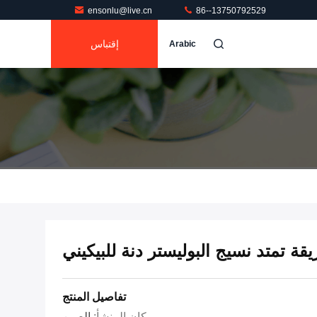
ensonlu@live.cn
86--13750792529
إقتباس
Arabic
تفاصيل المنتج
مكان المنشأ:
الصين