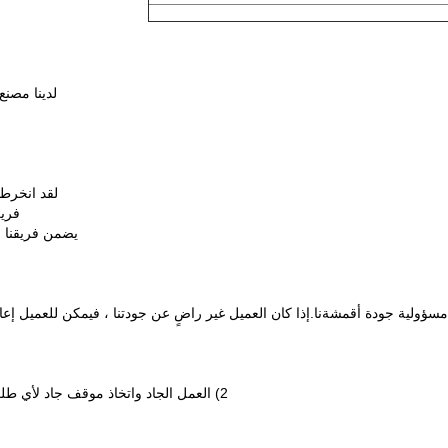
لدينا مصنع
لقد انخرطنا في خط الأ
فريق
يضمن فريقنا و
مسؤولية جودة أقمشةنا.إذا كان العميل غير راضٍ عن جودتنا ، فيمكن للعميل إع
2) العمل الجاد واتخاذ موقف جاد لأي طلب من Custmoers ، بغض النظر عن الكمية الكبيرة أو الصغيرة.