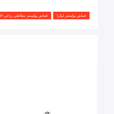
قماش بوليستر ليكرا
قماش بوليستر مطاطي رباعي الاتج