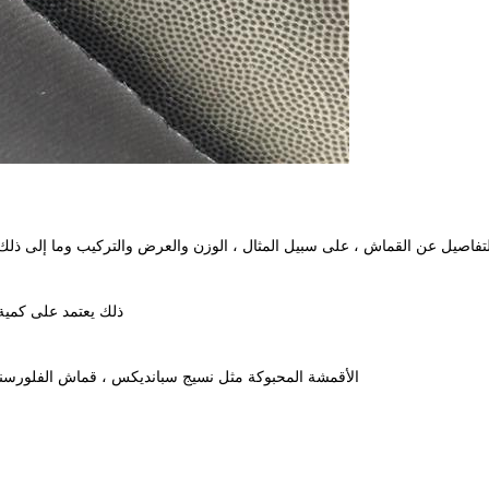
ن القماش ، على سبيل المثال ، الوزن والعرض والتركيب وما إلى ذلك. يمكننا تقديم عينة A4 مجانًا ، ما ع
ذلك يعتمد على كمية 
الأقمشة المحبوكة مثل نسيج سبانديكس ، قماش الفلورسنت