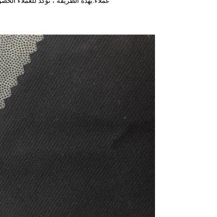
عملاء.بهذه الطريقة ، نؤكد للعملاء الح