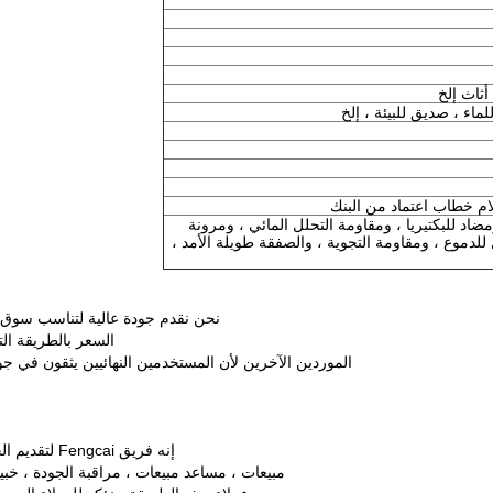
ثاث إلخ
ماء ، صديق للبيئة ، إلخ
اد للبكتيريا ، ومقاومة التحلل المائي ، ومرونة
دموع ، ومقاومة التجوية ، والصفقة طويلة الأمد ،
نحن نقدم جودة عالية لتناسب سوق 
السعر بالطريقة الت
الموردين الآخرين لأن المستخدمين النهائيين يثقون في جو
إنه فريق Fengcai لتقديم الخدمة لكل عميل ، وليس عملية بيع واحدة يتصل بها العميل عادةً.
مبيعات ، مساعد مبيعات ، مراقبة الجودة ، خبير لو