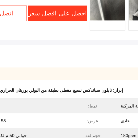
احصل على افضل سعر
اتصل 
إبراز:
نايلون سباندكس نسيج مغطى بطبقة من البولي يوريثان الحراري
نمط:
عادي
عرض:
58 بوصة
180gsm 
حجم لفة:
حوالي 50 م لكل لفة