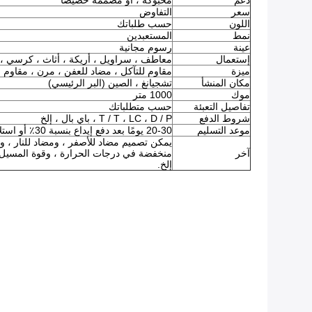
دعم
محبوكة ، أو مصممة خصيصا
سعر
التفاوض
اللون
حسب طلباتك
نمط
المستعبدين
عينة
رسوم مجانية
إستعمال
معاطف ، سراويل ، أريكة ، أثاث ، كرسي ، أ
ميزة
مقاوم للتآكل ، مضاد للعفن ، مرن ، مقاوم لل
مكان المنشأ
تشجيانغ ، الصين (البر الرئيسي)
موك
1000 متر
تفاصيل التعبئة
حسب متطلباتك
شروط الدفع
T / T ، LC ، D / P ، باي بال ، إلخ
موعد التسليم
20-30 يومًا بعد دفع إيداع بنسبة 30٪ أو استلام خطاب اعتماد من البنك
يمكن تصميم مضاد للأصفر ، ومضاد للنار ، ومض
آخر
منخفضة في درجات الحرارة ، وقوة المسيل لل
إلخ.