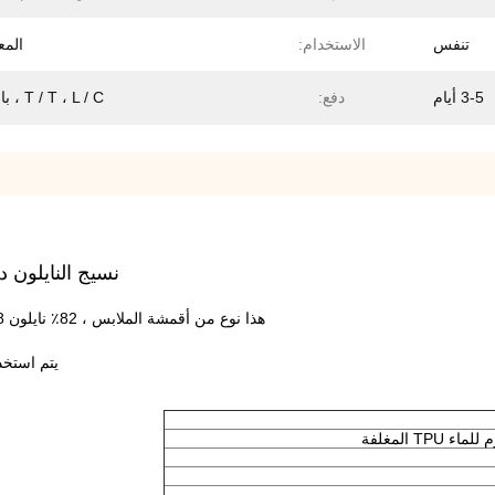
تنفس
الاستخدام:
الم
3-5 أيام
دفع:
T / T ، L / C ، باي بال
نسيج النايلون دنة 
هذا نوع من أقمشة الملابس ، 82٪ نايلون 18٪ ألياف لدنة محبوكة ملتصقة بفيلم بولي يوريثان مقاوم للماء.
يتم استخد
T المغلفة