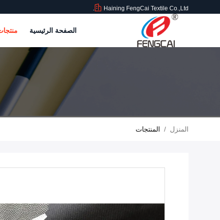
Haining FengCai Textile Co.,Ltd.
الصفحة الرئيسية
منتجا
المنزل
/
المنتجات