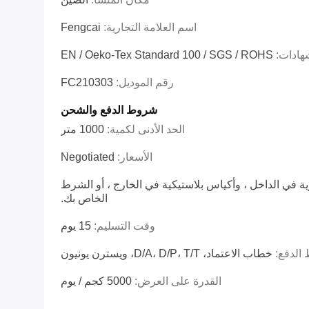
اسم العلامة التجارية:
Fengcai
شهادات:
EN / Oeko-Tex Standard 100 / SGS / ROHS
رقم الموديل:
FC210303
شروط الدفع والشحن
الحد الأدنى لكمية:
1000 متر
الأسعار:
Negotiated
وية في الداخل ، وأكياس بلاستيكية في الخارج ، أو الشرط
الخاص بك.
وقت التسليم:
15 يوم
الدفع:
خطاب الاعتماد، D/A، D/P، T/T، ويسترن يونيون
القدرة على العرض:
5000 كجم / يوم