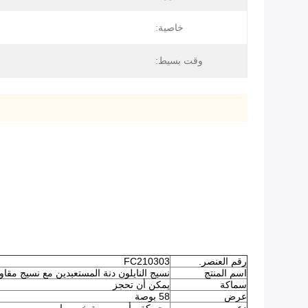
خاصية:
وقت بسيط:
رقم العنصر.
FC210303
اسم المنتج
نسيج النايلون دنة المستعبدين مع نسيج مقاوم للماء PU
سماكة
يمكن أن تحجز
عرض
58 بوصة