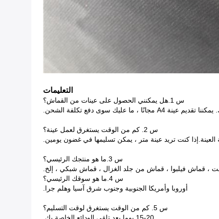
التعليمات
س 1.هل يمكنني الحصول على عينات من القماش؟
ليك سوى دفع تكلفة الشحن.
س 2. كم من الوقت يستغرق لعمل عينة؟
العينة.إذا كنت تريد عينة متر ، يمكن تسليمها في غضون يومين.
س 3.ما هو منتجك الرئيسي؟
 ، قماش فيلبوا ، قماش من جلد الغزال ، قماش شبكي ، إلخ.
س 4.ما هو سوقك الرئيسي؟
أوروبا وأمريكا الجنوبية وجنوب شرق آسيا وهلم جرا.
س 5. كم من الوقت يستغرق لوقت التسليم؟
15-20 يوما بعد تلقي الودائع الخاصة بك.