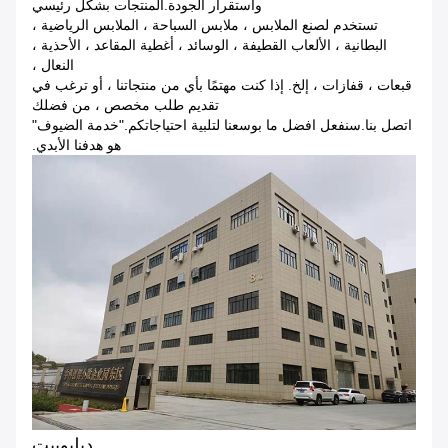
واستقرار الجودة.المنتجات بشكل رئيسي
تستخدم لصنع الملابس ، ملابس السباحة ، الملابس الرياضية ،
البطانية ، الألعاب القطيفة ، الوسائد ، أغطية المقاعد ، الأحذية ،
النعال ،
قبعات ، قفازات ، إلخ. إذا كنت مهتمًا بأي من منتجاتنا ، أو ترغب في
تقديم طلب مخصص ، من فضلك
اتصل بنا.سنفعل افضل ما بوسعنا لتلبية احتياجاتكم."خدمة الضيوف"
هو هدفنا الأبدي.
دبليو
بيت