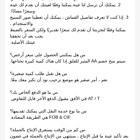
2. يمكنك أن ترسل لنا عينة.يمكننا وفقًا لعينتك أن نقدم لك عينة
وسعرًا مضادًا.
3. إذا كنت لا تعرف تفاصيل القماش ، يمكنك أن تعطينا صور النسيج
والاستخدام ،
يمكننا وفقًا لتجربتنا أن نقدم لك سعرًا تقديريًا.ولكن السعر بالضبط
يجب بعد أن تحققنا
عينتك الأصلية.
س هل يمكنني الحصول على سعر أرخص؟
سيتم منح خصم AA المثير للقلق إذا كان هناك كمية كبيرة تحتاجها.
س هل تقبل طلب كمية صغيرة؟
نعم ، أمر صغير هو موضع ترحيب.نود أن نكبر معك معًا.
س ما هو الدفع الخاص بك؟
AT / T في الأفق مقبول.الدفع الآخر قابل للتفاوض.
س ما نوع خدمة النقل التي يمكنك تقديمها؟
FOB & CIF هي الطريقة المعتادة.
س كم من الوقت يستغرق الإنتاج بالجملة؟
بعد تأكيد عينة ما قبل الإنتاج ، سننتهي من الإنتاج بالجملة في غضون