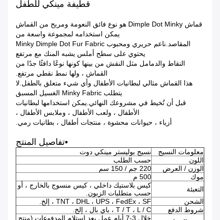
قطيفة مينكي للطفل
قماش Dimple Dot Minky هو نوع فائق النعومة ومريح من القماش
يمكن استخدامه لمجموعة واسعة من
المقاصد.ناعم حريري ومحبوب Minky Dimple Dot Fur Fabric
يحتوي على سطح أملس يشبه المنك مع مرتفع
النقاط والدمامل مثل النقش من بينها كونها نوعًا دافئًا جدًا من
القماش ، ولها نمط نقطي مرتفع.
هذا القماش مثالي لبطانيات الأطفال وأي شيء متعلق بالطفل.لا
يتطلب Minky Fabric الغسيل المسبق
قبل أن تُخيط في مشروعك النهائي.يمكن استخدامها لبطانيات
الأطفال ، ولعب الأطفال ، وملابس الأطفال ،
أزياء ، حيوانات محشوة ، منتجات أطفال ، بطانيات رمي.
•تفاصيل المنتج
معلومات النسيج
نسيج بوليستر مينكي دوت
اللون
حسب الطلب
الوزن / العرض
220 جم / 150 سم
موك
500 م
كيس بلاستيك داخلي ، كيس منسوج بالخارج ، أو
التعبئة
حسب متطلبات الزبون.
الشحن
TNT ، DHL ، UPS ، FedEx ، SF ، إلخ.
شروط الدفع
T / T ، L / C ، باي بال ، إلخ.
خلال 3-7 أيام عمل بعد استلام المدفوعات (منتج