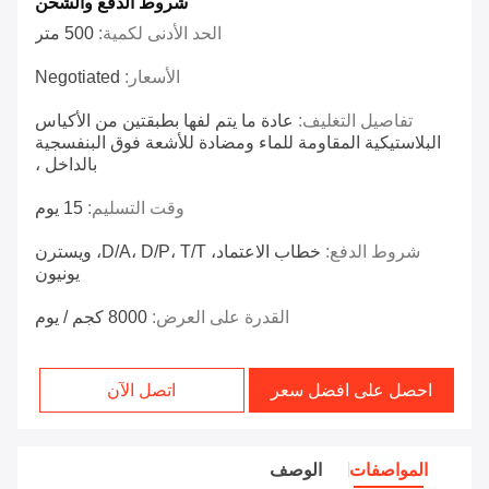
شروط الدفع والشحن
الحد الأدنى لكمية:
500 متر
الأسعار:
Negotiated
تفاصيل التغليف:
عادة ما يتم لفها بطبقتين من الأكياس
البلاستيكية المقاومة للماء ومضادة للأشعة فوق البنفسجية
بالداخل ،
وقت التسليم:
15 يوم
شروط الدفع:
خطاب الاعتماد، D/A، D/P، T/T، ويسترن
يونيون
القدرة على العرض:
8000 كجم / يوم
احصل على افضل سعر
اتصل الآن
المواصفات
الوصف