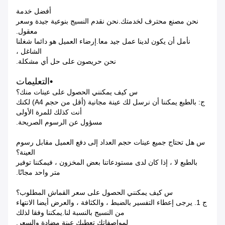
أفضل خدمة
نحن مصنع محترف لخدمتك.نحن نقدم النسيج بنوعية جيدة وسعر
معقول.
نأمل أن يكون لدينا عمل جيد معا.إرضاء العميل هو دائما شغلنا
الشاغل ،
نحن حريصون على حل أي مشكلة.
•التعليمات
س كيف يمكنني الحصول على عينات منك؟
ج: بالطبع يمكننا أن نرسل لك عينة مجانية (أقل من حجم A4) لكنك
أنت كذلك للمرة الأولى
مسؤول عن الرسوم الصريحة.
س هل تحتاج جميع عينات حجم العداد إلى دفع العميل مقابل رسوم
العينة؟
بالطبع لا ، إذا كان لدى مستودعاتنا بعض المخزون ، فيمكننا توفير
متر واحد مجانًا.
س كيف يمكنني الحصول على سعر القماش المطلوب؟
ج 1. يرجى إعطاء التفسير بالضبط ، والكثافة ، والعرض أيضا الانتهاء
من النسيج بالنسبة لنا.يمكننا وفقا لذلك
لمواصفاتك تعطيك عينة مضادة والسعر.