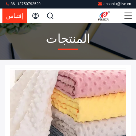
86--13750792529
ensonlu@live.cn
إقتباس
المنتجات