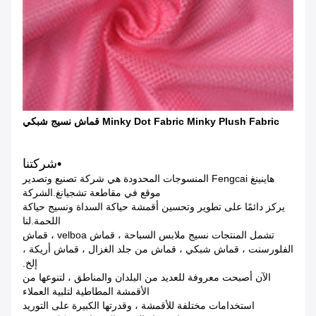
Minky Dot Fabric Minky Plush Fabric قماش نسيج شبكي
•شركتنا
هاينينغ Fengcai المنسوجات المحدودة هي شركة تصنيع وتصدير
موقع في مقاطعة تشجيانغ.الشركة
يركز دائمًا على تطوير وتحسين أقمشة حياكة السداة ونسيج حياكة
اللحمة.لنا
تشمل المنتجات نسيج ملابس السباحة ، قماش velboa ، قماش
الفلورسنت ، قماش شبكي ، قماش من جلد الغزال ، قماش أريكة ،
إلخ.
الآن أصبحت معروفة للعديد من البلدان والمناطق ، لتنوعها من
الأقمشة المطاطية لتلبية العملاء
استخدامات مختلفة للأقمشة ، وقدرتها الكبيرة على التوريد