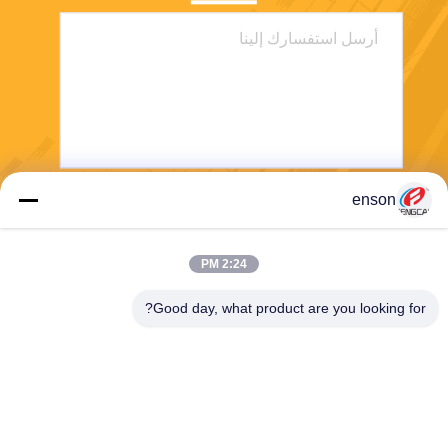
enson
يرسل
2:24 PM
Good day, what product are you looking for?
Haining FengCai Textile Co.,Ltd.
ensonlu@live.cn
86--13750792529