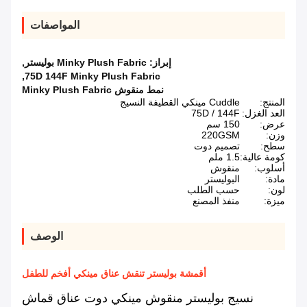
المواصفات
إبراز:
Minky Plush Fabric بوليستر
,
,
75D 144F Minky Plush Fabric
نمط منقوش Minky Plush Fabric
المنتج:
Cuddle مينكي القطيفة النسيج
العد الغزل:
75D / 144F
عرض:
150 سم
وزن:
220GSM
سطح:
تصميم دوت
كومة عالية:
1.5 ملم
أسلوب:
منقوش
مادة:
البوليستر
لون:
حسب الطلب
ميزة:
منفذ المصنع
الوصف
أقمشة بوليستر تنقش عناق مينكي أفخم للطفل
نسيج بوليستر منقوش مينكي دوت عناق قماش