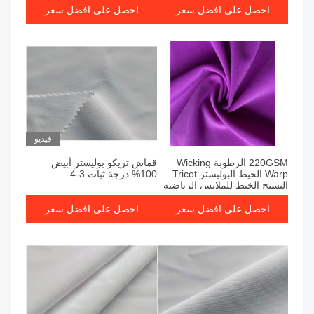
احصل على افضل سعر
احصل على افضل سعر
فيديو
220GSM الرطوبة Wicking
قماش تريكو بوليستر أبيض
Warp الخيط البوليستر Tricot
100% درجة ثبات 3-4
النسيج الخيط للملابس الرياضية
و Pique الخيط التطبيقات
احصل على افضل سعر
احصل على افضل سعر