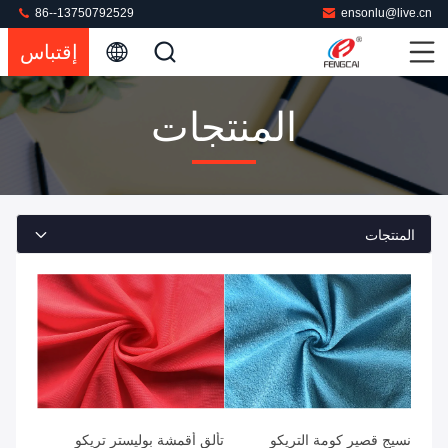
86--13750792529
ensonlu@live.cn
إقتباس
المنتجات
المنتجات
نسيج قصير كومة التريكو
تألق أقمشة بوليستر تريكو