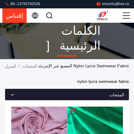
86--13750792529
ensonlu@live.cn
إقتباس
الكلمات
الرئيسية [
Nylon Lycra
Nylon Lycra Swimwear Fabric المصنع عبر الإنترنت
/
/
المنتجات
المنزل
Swimwear
nylon lycra swimwear fabric
Fabric ]
المنتجات
مباراة 160
المنتجات