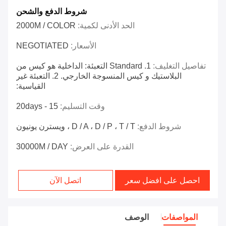
شروط الدفع والشحن
الحد الأدنى لكمية:
2000M / COLOR
الأسعار:
NEGOTIATED
تفاصيل التغليف:
1. Standard التعبئة: الداخلية هو كيس من
البلاستيك و كيس المنسوجة الخارجي. 2. التعبئة غير
القياسية:
وقت التسليم:
15 - 20days
شروط الدفع:
D / A ، D / P ، T / T ، ويسترن يونيون
القدرة على العرض:
30000M / DAY
احصل على افضل سعر
اتصل الآن
المواصفات
الوصف