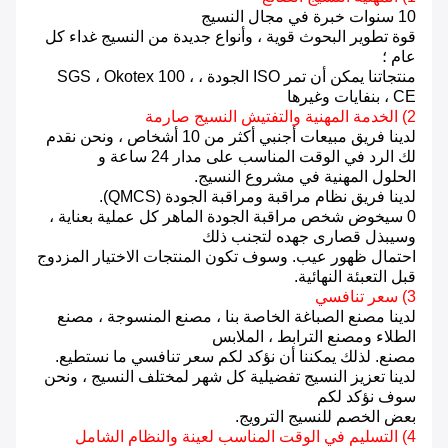
10 سنوات خبرة في مجال النسيج
قوة تطوير البحوث قوية ، وأنواع جديدة من النسيج غداء كل
عام ؛
منتجاتنا يمكن أن تمر ISO الجودة ، SGS ، Okotex 100 ،
CE ، بنفايات وغيرها
2) الخدمة المهنية والتفتيش النسيج صارمة
لدينا فريق مبيعات أجنبي أكثر من 10 أشخاص ، ونحن نقدم
لك الرد في الوقت المناسب على مدار 24 ساعة و
الحلول المهنية في مشروع النسيج.
لدينا فريق نظام مراقبة ومراقبة الجودة (QMCS).
0 سيخوض شخص مراقبة الجودة الماهر كل عملية بعناية ،
وسيبذل قصارى جهده لتجنب ذلك
احتمال ظهور عيب.
وسوف تكون المنتجات الاختيار المزدوج
قبل التعبئة النهائية.
3) سعر تنافسي
لدينا مصنع الصباغة الخاصة بنا ، مصنع المنسوجة ، مصنع
الطلاء ومصنع الترابط ، الملابس
مصنع.
لذلك يمكننا أن نؤكد لكم سعر تنافسي ما نستطيع.
لدينا تعزيز النسيج تفضيلية كل شهر لمختلف النسيج ، ونحن
سوف نؤكد لكم
بعض الخصم للنسيج الترويج.
4) التسليم في الوقت المناسب لعينة والنظام الشامل