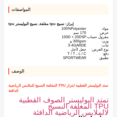
المواصفات
إبراز:
نسيج tpu مغلفة
,
نسيج البوليستر tpu
مواد:
100%Polyester
عرض:
170 سم
مغزول حساب:
150D + 20DSP
وزن:
300gsm و
ثبات:
3-4GARDE
نوع العرض:
جعل لأجل
دفع:
T / T ، L / C
تطبيق:
SPORTWEAR
الوصف
تمتد البوليستر القطبية ابتزاز TPU المغلفة النسيج للملابس الرياضية
الدافئة
تمتد البوليستر الصوف القطبية
TPU المغلفة النسيج
لالملابس الرياضية الدافئة