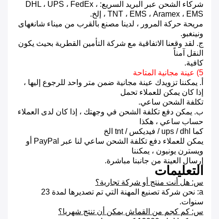
شركاء الشحن عبر البريد السريع: DHL ، UPS ، FedEx ،
TNT ، EMS ، Aramex ، EMS ، إلخ.
مريحة حركة المرور ، لدينا مصنع بالقرب من ميناء شانغهاى
ونينغبو.
ج. لقد وقعنا الاتفاقية مع شركة التأمين القطرية بحيث يكون
النقل آمناً
كافية.
5) عينة مجانية المتاحة
أ. يمكننا تزويدك عينة مجانية ضمن متر واحد للرجوع إليها ،
إذا كان يمكن للعملاء تحمل
تكلفة الشحن ساعي.
ب. يمكن دفع تكلفة الشحن في وجهتك ، إذا كان لدى العملاء
حساب ساعي ، هكذا
كما ups / dhl / فيديكس / tnt الخ
يمكن للعملاء دفع تكلفة الشحن ساعي لنا عبر PayPal أو
ويسترن يونيون ، يمكننا
إرسال العينة من جانبنا مباشرة.
التعليمات
س: هل أنت منتج أو شركة تجارية؟
a: نحن شركة تصنيع المهنة التي تم تصديرها لمدة 23
سنوات.
س: كم كجم من القماش يمكن أن تنتج شهريا؟