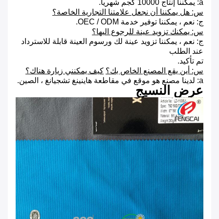
a: يمكننا إنتاج 10000 كجم شهريا.
س: هل يمكننا أن نجعل علامتنا التجارية الخاصة؟
ج: نعم ، يمكننا توفير خدمة OEC / ODM.
س: يمكنك تزويد عينة للرجوع اليها؟
ج: نعم ، يمكننا تزويد عينة لك ورسوم العينة قابلة للاسترداد
عند الطلب
تم تأكيد.
س: أين يقع المصنع الخاص بك؟
كيف يمكنني زيارة هناك؟
a: لدينا مصنع هو موقع في مقاطعة هاينينغ تشجيانغ ، الصين.
عرض النسيج