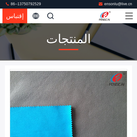
86--13750792529
ensonlu@live.cn
إقتباس
المنتجات