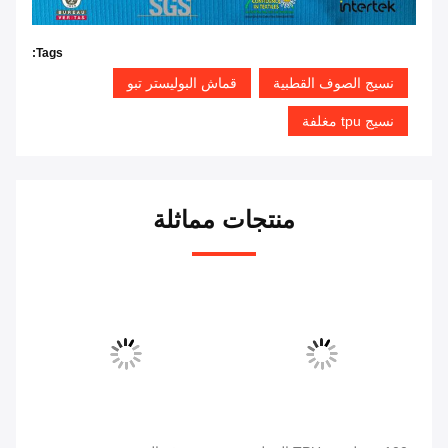
Tags:
نسيج الصوف القطبية
قماش البوليستر تبو
نسيج tpu مغلفة
منتجات مماثلة