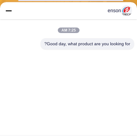
enson
يرسل
7:25 AM
Good day, what product are you looking for?
Haining FengCai Textile Co.,Ltd.
ensonlu@live.cn
86--13750792529
المبنى رقم 8 ، رقم 5 طريق qi
ngchuan ، مدينة xieqiao ، hai
ning ، zhejiang ، الصين
الصين جودة جيدة نسيج البوليستر دنة المورد. حقوق الطبع والنشر © 2026 Haining