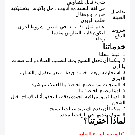
شيء قابل للتفاوض
في لفة التعبئة مع أنابيب داخل وأكياس بلاستيكية
تفاصيل
خارج أو وفقا ل
التعبئة
طلب الزبون
عادة تقبل t / t ، l / c في البصر ، شروط أخرى
شروط
لتكون قابلة للتفاوض مقدما
الدفع
رجاء
خدماتنا
1. عينة: مجانا
2. يمكننا أن نجعل النسيج وفقا لتصميم العملاء والمواصفات
واللون
3. استجابة سريعة ، خدمة جيدة ، سعر معقول والتسليم
الفوري
4. المنتجات من مصنع الخاصة بنا للعملاء مباشرة
5. لدينا مصنع الخاصة بنا
6.. لدينا فريق مراقبة الجودة بدقة ، للتحقق أثناء الإنتاج وقبل
الشحن.
7. يمكننا أن نقدم لك تريد عينات النسيج
8. سوف نقدمها في الوقت المحدد
لماذا أخترتنا؟
1) المهنية النسيج الصانع