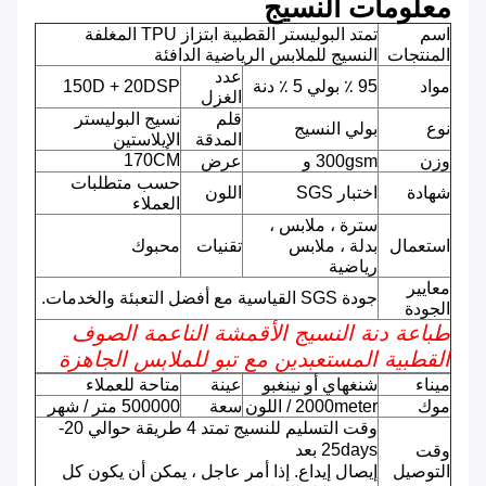
معلومات النسيج
اسم
تمتد البوليستر القطبية ابتزاز TPU المغلفة
المنتجات
النسيج للملابس الرياضية الدافئة
عدد
مواد
95 ٪ بولي 5 ٪ دنة
150D + 20DSP
الغزل
قلم
نسيج البوليستر
نوع
بولي النسيج
المدقة
الإيلاستين
170CM
وزن
300gsm و
عرض
حسب متطلبات
شهادة
اختبار SGS
اللون
العملاء
سترة ، ملابس ،
استعمال
بدلة ، ملابس
تقنيات
محبوك
رياضية
معايير
جودة SGS القياسية مع أفضل التعبئة والخدمات.
الجودة
طباعة دنة النسيج الأقمشة الناعمة الصوف
القطبية المستعبدين مع تبو للملابس الجاهزة
ميناء
شنغهاي أو نينغبو
عينة
متاحة للعملاء
موك
2000meter / اللون
سعة
500000 متر / شهر
وقت التسليم للنسيج تمتد 4 طريقة حوالي 20-
25days بعد
وقت
التوصيل
إيصال إيداع.
إذا أمر عاجل ، يمكن أن يكون كل