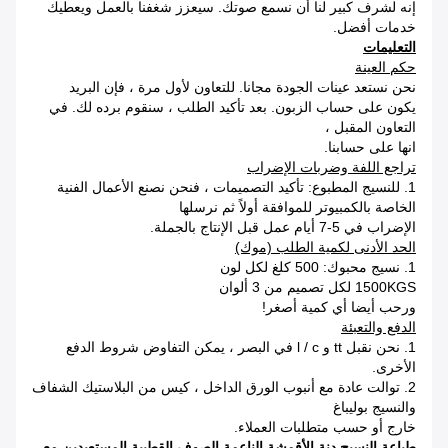
إنه لشرف كبير لنا أن نسمع صوتك. سيعزز شغفنا بالعمل ويعطيك
خدمات أفضل.
التعليمات
حكم العينة
نحن نستعد عينات الجودة مجانا. للتعاون لأول مرة ، فإن البريد
يكون على حساب الزبون. بعد تأكيد الطلب ، سنقوم برده لك. في
التعاون المقبل ،
انها على حسابنا.
تراجع اللفة وضربات الإضراب
1. للنسيج المطبوع: تأكيد التصميمات ، فنحن نصنع الأعمال الفنية
الخاصة بالكمبيوتر للموافقة أولاً ثم نرسلها
الإضراب في 5-7 أيام عمل قبل الإنتاج بالجملة.
الحد الأدنى لكمية الطلب (موك)
1. نسيج محبوك: 500 كلغ لكل لون
1500KGS لكل تصميم من 3 ألوان
ورحب أيضا أي كمية أصغر!
الدفع والتعبئة
1. نحن نقبل tt و l / c في البصر ، يمكن التفاوض شروط الدفع
الأخرى.
2. توالت عادة مع أنبوب الورق الداخل ، كيس من البلاستيك الشفاف
والنسيج بوليباغ
خارج أو حسب متطلبات العملاء.
طباعة النسيج دنة الأقمشة الناعمة الصوف القطبية المستعبدين مع