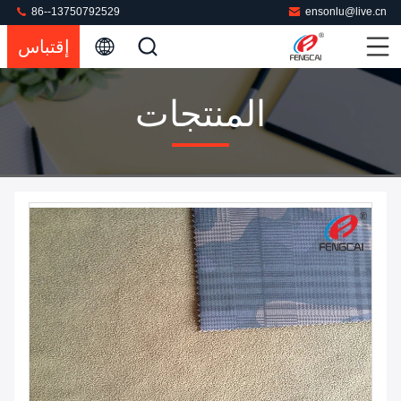
86--13750792529
ensonlu@live.cn
إقتباس
المنتجات