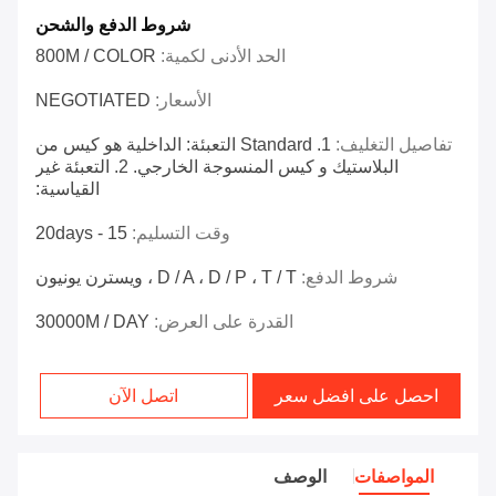
شروط الدفع والشحن
الحد الأدنى لكمية:
800M / COLOR
الأسعار:
NEGOTIATED
تفاصيل التغليف:
1. Standard التعبئة: الداخلية هو كيس من
البلاستيك و كيس المنسوجة الخارجي. 2. التعبئة غير
القياسية:
وقت التسليم:
15 - 20days
شروط الدفع:
D / A ، D / P ، T / T ، ويسترن يونيون
القدرة على العرض:
30000M / DAY
احصل على افضل سعر
اتصل الآن
المواصفات
الوصف