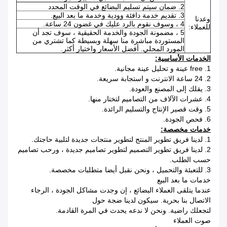
2. ضمان سيتم تسليم البضائع في الوقت المحدد
3. تقديم خدمة دافئة وودية وخدمة ما بعد البيع.
وعدنا
4 ، وسوف نقوم بالرد عليك في غضون 24 ساعة.
للعملاء:
5 ، مضمونة الجودة والخدمة الحقيقية ، سوف تجد أن
المستوردة مباشرة منا سهلة وبسيطة كما تشتري من
المورد المحلي. أفضل الأسعار واختيار أكثر.
الخدمات الأساسية:
1. free عينة و تحليل عينة مجانية.
2. 24 ساعة الانترنت و استجابة سريعة.
3. يقلك إلى المصنع والعودة.
4. عشرات الآلاف من التصاميم لتختار منها.
5. وقت قصير الإنتاج والتسليم الرائدة.
6. فحص الجودة.
خدمات مخصصة:
1. لدينا فريق تطوير المنتج لتطوير منتجات جديدة لتلبية حاجتك.
2. لدينا فريق تطوير التصميم لتطوير تصاميم جديدة ، ورحب تصاميم
حسب الطلب.
3. للتعبئة والتحميل ، ونحن نقبل أيضا متطلبات مخصصة.
خدمات ما بعد البيع
عندما يتلقى العملاء البضائع ، إن وجدت مشاكل الجودة ، الرجاء
الاتصال بنا بحرية. سيكون لدينا ضجة حول
لتجعلك راضية. ونحن لا ندعه يحدث في المرة القادمة.
صوت العملاء