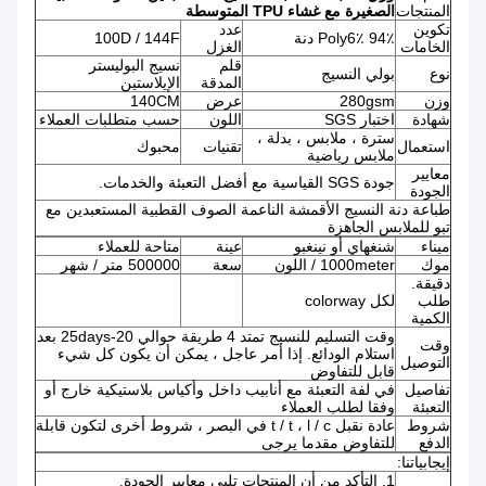
المنتجات
الصغيرة مع غشاء TPU المتوسطة
تكوين
عدد
94٪ Poly6٪ دنة
100D / 144F
الخامات
الغزل
قلم
نسيج البوليستر
نوع
بولي النسيج
المدقة
الإيلاستين
وزن
280gsm
عرض
140CM
شهادة
اختبار SGS
اللون
حسب متطلبات العملاء
سترة ، ملابس ، بدلة ،
استعمال
تقنيات
محبوك
ملابس رياضية
معايير
جودة SGS القياسية مع أفضل التعبئة والخدمات.
الجودة
طباعة دنة النسيج الأقمشة الناعمة الصوف القطبية المستعبدين مع
تبو للملابس الجاهزة
ميناء
شنغهاي أو نينغبو
عينة
متاحة للعملاء
موك
1000meter / اللون
سعة
500000 متر / شهر
دقيقة.
طلب
لكل colorway
الكمية
وقت التسليم للنسيج تمتد 4 طريقة حوالي 20-25days بعد
وقت
استلام الودائع. إذا أمر عاجل ، يمكن أن يكون كل شيء
التوصيل
قابل للتفاوض
تفاصيل
في لفة التعبئة مع أنابيب داخل وأكياس بلاستيكية خارج أو
التعبئة
وفقا لطلب العملاء
شروط
عادة نقبل t / t ، l / c في البصر ، شروط أخرى لتكون قابلة
الدفع
للتفاوض مقدما يرجى
إيجابياتنا:
1. التأكد من أن المنتجات تلبي معايير الجودة.