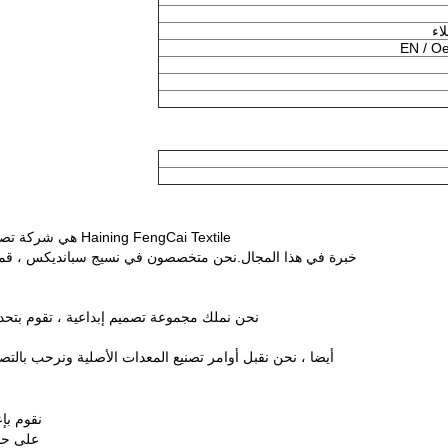
EN / O
Haining FengCai Textile هي شركة تصنيع ومصدر محترف لجميع أنواع الأقمشة مع أكثر من 10 سنوات
خبرة في هذا المجال.نحن متخصصون في نسيج سبانديكس ، قماش
نحن نملك مجموعة تصميم إبداعية ، تقوم بتحد
أيضا ، نحن نقبل أوامر تصنيع المعدات الأصلية ونرحب بالتص
نقوم بإع
على حسا