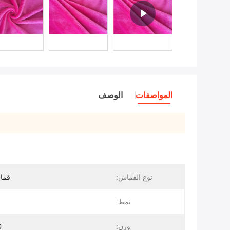
المواصفات
الوصف
نوع القماش:
قما
نمط:
وزن:
40