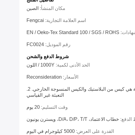
مكان المنشأ:
الصين
اسم العلامة التجارية:
Fengcai
شهادات:
EN / Oeko-Tex Standard 100 / SGS / ROHS
رقم الموديل:
FC0024
شروط الدفع والشحن
الحد الأدنى لكمية:
1000Y / اللون
الأسعار:
Reconsideration
1. التعبئة القياسية: الداخلية هي كيس من البلاستيك والكيس المنسوجة الخارجي. 2.
التعبئة غير القياسي
وقت التسليم:
20 يوم
الدفع:
خطاب الاعتماد، D/A، D/P، T/T، ويسترن يونيون
القدرة على العرض:
5000 كيلوجرام في اليوم