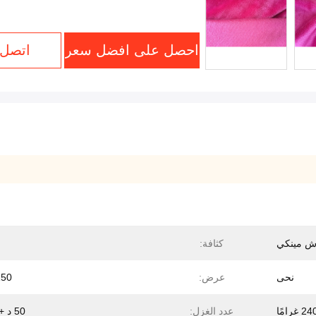
احصل على افضل سعر
اتصل 
ش مينكي
كثافة:
نحى
عرض:
150 س
2 غرامًا
عدد الغزل:
50 د + 75 د