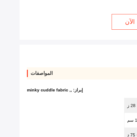
الآن
المواصفات
إبراز:
,
,
minky cuddle fabric
28 ز
م