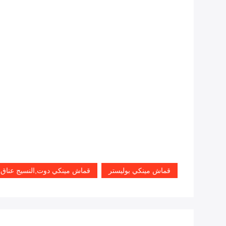
قماش مينكي بوليستر
قماش مينكي دوت,النسيج عناق 