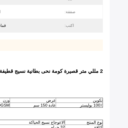
صفقة:
ا
اكتب:
قما
2 مللي متر قصيرة كومة نحى بطانية نسيج قطيفة مينكي للمنسوجات المنزلية
تكوين
عرض
وزن
100٪ بوليستر
عادة 150 سم
0GSM
نوع المنتج
الاعوجاج نسيج الحياكة
كثافة
32 جرام