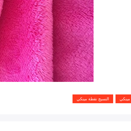
مينكي
النسيج نقطة مينكي