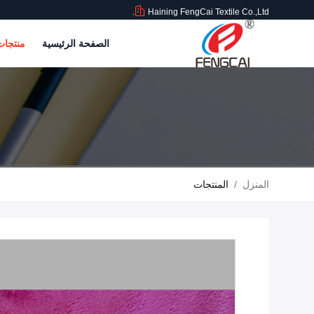
Haining FengCai Textile Co.,Ltd.
الصفحة الرئيسية
منتجا
المنزل
/
المنتجات