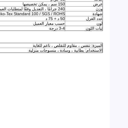
عرض
150 سم ، يمكن تخصيصها
وزن
240 جرامًا ، التعديل وفقًا لمتطلبات العملاء
شهادة
eko-Tex Standard 100 / SGS / ROHS
عدد الغزل
50 د + 75 د
لون
حسب معيار العميل
ثبات اللون
3-4 درجة
الميزة: تنفس ، مقاوم للتقلص ، ناعم للغاية
الاستخدام: بطانية ، وسادة ، منسوجات منزلية