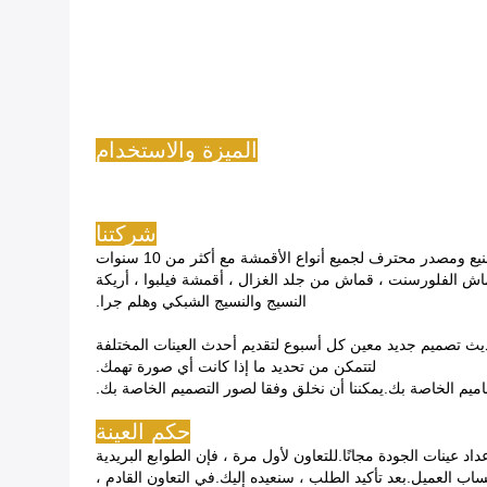
الميزة والاستخدام
شركتنا
 الفلورسنت ، قماش من جلد الغزال ، أقمشة فيلبوا ، أريكة
النسيج والنسيج الشبكي وهلم جرا.
يث تصميم جديد معين كل أسبوع لتقديم أحدث العينات المختلفة
لتتمكن من تحديد ما إذا كانت أي صورة تهمك.
اميم الخاصة بك.يمكننا أن نخلق وفقا لصور التصميم الخاصة بك.
حكم العينة
داد عينات الجودة مجانًا.للتعاون لأول مرة ، فإن الطوابع البريدية
ب العميل.بعد تأكيد الطلب ، سنعيده إليك.في التعاون القادم ،