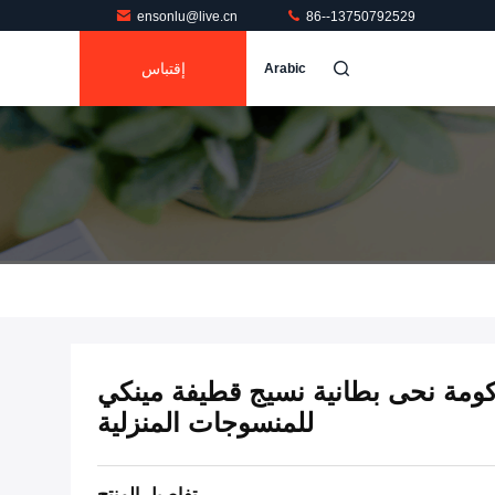
ensonlu@live.cn
86--13750792529
إقتباس
Arabic
كومة نحى بطانية نسيج قطيفة مينكي
للمنسوجات المنزلية
تفاصيل المنتج