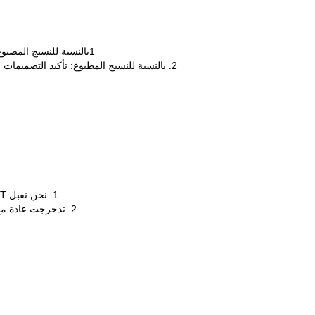
1
بالنسبة للنسيج المصبوغ: زو
2. بالنسبة للنسيج المطبوع: تأكيد التصميمات ، نقوم بعمل أعمال فنية للكمبيوتر للموافقة عليها أولاً ثم إرسالها
1. نحن نقبل TT و L / C في الأفق ، يمكن التفاوض على شروط الدفع الأخرى.
2. تدحرجت عادة مع أنبوب ورقي في الداخل ، كيس بلاستيكي شفاف ونسج بوليباغ