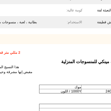
لتعبئة لفة
كومة عالية:
ش قطيفة
الاستخدام:
بطانية ، لعبة ، منسوجات م
2 مللي متر قصيرة كومة نحى بطانية نسيج قطيفة مينكي للمنسوجات المنزلية
هذا النسيج المنك 
مقبض.إنها مشرقة وحيوية
موك
24
1000Y / اللون