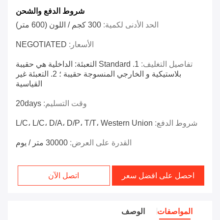
شروط الدفع والشحن
الحد الأدنى لكمية:
300 كجم / اللون (600 متر)
الأسعار:
NEGOTIATED
تفاصيل التغليف:
1. Standard التعبئة: الداخلية هي حقيبة
بلاستيكية و الخارجي المنسوجة حقيبة ؛ 2. التعبئة غير
القياسية
وقت التسليم:
20days
شروط الدفع:
L/C، L/C، D/A، D/P، T/T، Western Union
القدرة على العرض:
30000 متر / يوم
احصل على افضل سعر
اتصل الآن
المواصفات
الوصف