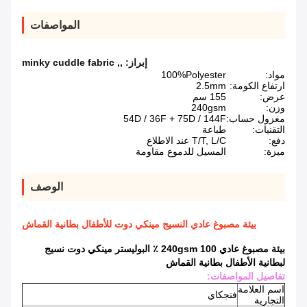
المواصفات
إبراز:
,
,
minky cuddle fabric
مواد:
100%Polyester
ارتفاع الكومة:
2.5mm
عرض:
155 سم
وزن:
240gsm
مغزول حساب:
54D / 36F + 75D / 144F
التقنيات:
طباعة
دفع:
T/T, L/C عند الاطلاع
ميزة:
المسيل للدموع مقاومة
الوصف
بيئة مصبوغ عادي النسيج مينكي دوت للأطفال بطانية القماش
بيئة مصبوغ عادي 240gsm 100 ٪ البوليستر مينكي دوت نسيج
لبطانية الأطفال بطانية القماش
تفاصيل المواصفات:
اسم العلامة
فنجكاي
التجارية