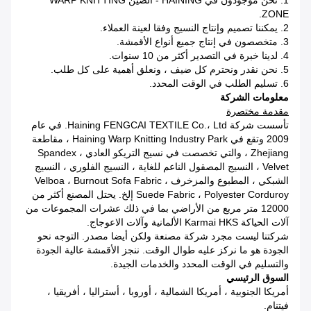
1. نحن موجودون في HAINING - الصين WARP KNITTING
ZONE.
2. يمكننا تصميم وإنتاج النسيج وفقا لعينة العملاء.
3. متخصصون في إنتاج جميع أنواع الأقمشة.
4. لدينا خبرة في التصدير أكثر من 10 سنوات.
5. نحن نقدر ونحترم كل ضيف ، ونعلق أهمية على كل طلب.
6. تسليم الطلب في الوقت المحدد.
معلومات الشركة
مقدمة مختصرة
تأسست شركة Haining FENGCAI TEXTILE Co.، Ltd. في عام
2009 وتقع في Haining Warp Knitting Industry Park ، مقاطعة
Zhejiang ، والتي تخصصت في نسيج التريكو العادي ، Spandex
Velvet ، النسيج المصقول الناعم للغاية ، النسيج الفلوري ، النسيج
الشبكي ، المطبوع والمزخرف Velboa ، Burnout Sofa Fabric ،
Suede Fabric ، Polyester Corduroy إلخ. يحتل المصنع أكثر من
12000 متر مربع من الأراضي بما في ذلك عشرات المجموعات من
آلات الحياكة Karmai HKS الألمانية وآلات الاعوجاج.
شركتنا ليست مجرد شركة مصنعة ولكن أيضا مصدر. التوجه نحو
الجودة هو ما نركز عليه طوال الوقت. ننجز الأقمشة عالية الجودة
والتسليم في الوقت المحدد والخدمات الجيدة.
السوق الرئيسي
أمريكا الجنوبية ، أمريكا الشمالية ، أوروبا ، أستراليا ، أفريقيا ،
فيتنام.