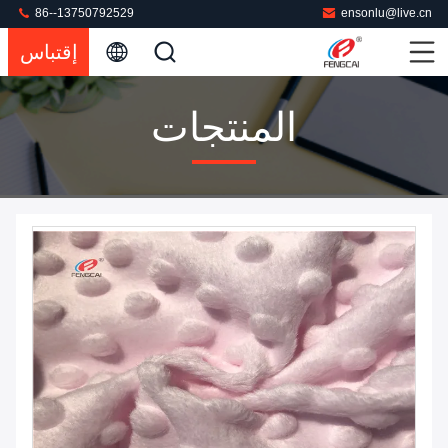
86--13750792529
ensonlu@live.cn
إقتباس
المنتجات