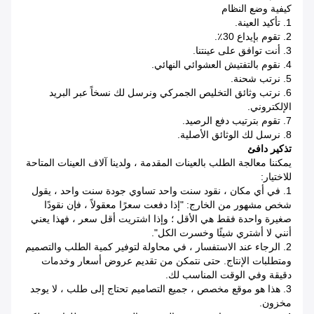
كيفية وضع النظام
1. تأكيد العينة.
2. تقوم بإيداع 30٪.
3. أنت توافق على عينتنا.
4. نقوم بالتفتيش العشوائي النهائي.
5. نرتب شحنة.
6. نرتب وثائق التخليص الجمركي ونرسل لك نسخاً عبر البريد
الإلكتروني.
7. تقوم بترتيب دفع الرصيد.
8. نرسل لك الوثائق الأصلية.
تذكير دافئ
يمكننا معالجة الطلب بالعينات المقدمة ، ولدينا آلاف العينات المتاحة
للاختيار:
1. في أي مكان ، نقود سنت واحد تساوي جودة سنت واحد ، يقول
شخص مشهور من الخارج: "إذا دفعت سعرًا معقولاً ، فإن نقودًا
صغيرة واحدة فقط هي الأقل ؛ وإذا اشتريت أقل سعر ، فهذا يعني
أنني لا أشتري شيئًا وخسرت الكل".
2. الرجاء عند الاستفسار ، في محاولة لتوفير كمية الطلب والتصميم
ومتطلبات الإنتاج. حتى نتمكن من تقديم عروض أسعار وخدمات
دقيقة وفي الوقت المناسب لك.
3. هذا هو موقع مخصص ، جميع التصاميم تحتاج إلى طلب ، لا يوجد
مخزون.