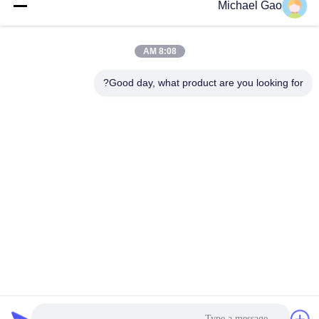
Michael Gao
يرسل
8:08 AM
Good day, what product are you looking for?
Haining FengCai Textile Co.,Ltd.
ensonlu@live.cn
86--13750792529
المبنى رقم 8 ، رقم 5 طريق qi
ngchuan ، مدينة xieqiao ، hai
ning ، zhejiang ، الصين
الصين جودة جيدة نسيج البوليستر دنة المورد. حقوق الطبع والنشر © 2026 Haining
FengCai Textile Co.,Ltd. . كل الحقوق محفوظة.