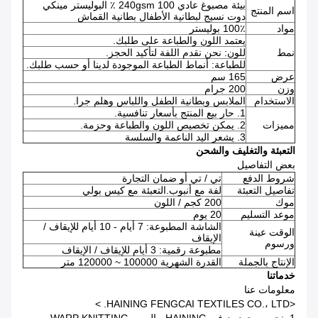
بيئة مصبوغ عادي 240gsm 100 ٪ البوليستر مينكي
اسم المنتج
دوت نسيج لبطانية الأطفال بطانية القماش
مواد
100٪ بوليستر
يعتمد اللون والطباعة على طلبك.
نمط
للون: نحن نقدم اللفة لتأكيد الحجز.
للطباعة: أنماط الطباعة الموجودة لدينا أو حسب طلبك.
عرض
165 سم
وزن
200 جرام
الاستخدام
الملابس وبطانية الطفل واللباس وهلم جرا.
1. حار بيع المنتج بأسعار تنافسية.
مميزات
2. يمكن تخصيص اللون والطباعة وحزمة.
3. يشعر اليد الناعمة والسلسة
التعبئة والتغليف والشحن
بعض التفاصيل
شروط الدفع
تي / تي أو ضمان التجارة
تفاصيل التعبئة
لفة مع أنبوب.التعبئة مع كيس بولي
موك
200 كجم / اللون
موعد التسليم
20 يوم
الشاشة المطبوعة: 7 أيام - 10 أيام للإيقاف /
الوقت عينة
الإيقاف
ورسوم
مطبوعة رقمية: 3 أيام للإيقاف / الإيقاف
الإنتاج بالجملة
القدرة الشهرية 100000 ~ 120000 متر
خدماتنا
معلومات عنا
<HAINING FENGCAI TEXTILES CO.، LTD. >