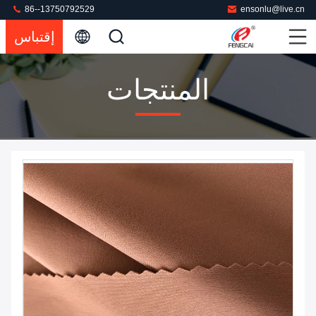
86--13750792529
ensonlu@live.cn
إقتباس
المنتجات