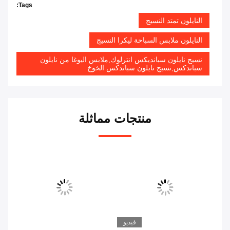
Tags:
النايلون تمتد النسيج
النايلون ملابس السباحة ليكرا النسيج
نسيج نايلون سبانديكس انترلوك,ملابس اليوغا من نايلون
سباندكس,نسيج نايلون سباندكس الخوخ
منتجات مماثلة
فيديو