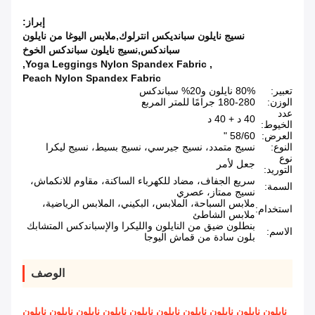
إبراز:
نسيج نايلون سبانديكس انترلوك,ملابس اليوغا من نايلون
سباندكس,نسيج نايلون سباندكس الخوخ
,
Yoga Leggings Nylon Spandex Fabric
,
Peach Nylon Spandex Fabric
تعبير:
80% نايلون و20% سباندكس
الوزن:
180-280 جرامًا للمتر المربع
عدد
40 د + 40 د
الخيوط:
العرض:
58/60 "
النوع:
نسيج متمدد، نسيج جيرسي، نسيج بسيط، نسيج ليكرا
نوع
جعل لأمر
التوريد:
سريع الجفاف، مضاد للكهرباء الساكنة، مقاوم للانكماش،
السمة:
نسيج ممتاز، عصري
ملابس السباحة، الملابس، البكيني، الملابس الرياضية،
استخدام:
ملابس الشاطئ
بنطلون ضيق من النايلون والليكرا والإسباندكس المتشابك
الاسم:
بلون سادة من قماش اليوجا
الوصف
نايلون نايلون نايلون نايلون نايلون نايلون نايلون نايلون نايلون نايلون