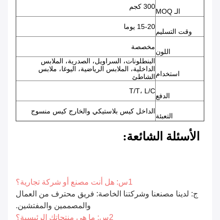
300 كجم
الـ MOQ
15-20 يوما
وقت التسليم
مخصصة
اللون
البنطلونات، السراويل، الصدرية، الملابس
الداخلية، الملابس الرياضية، اليوغا، ملابس
استخدام
الشاطئ
T/T، L/C
الدفع
الداخل كيس بلاستيكي والخارج كيس منسوج
التعبئة
الأسئلة الشائعة:
1س: هل أنت مصنع أو شركة تجارية؟
ج: لدينا مصنعنا وشركتنا الخاصة: فريق محترف من العمال
والمصممين والمفتشين.
2س: ما هي منتجاتك الرئيسية؟