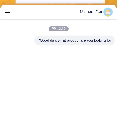
Michael Gao
يرسل
12:10 PM
Good day, what product are you looking for?
Haining FengCai Textile Co.,Ltd.
ensonlu@live.cn
86--13750792529
المبنى رقم 8 ، رقم 5 طريق qi
ngchuan ، مدينة xieqiao ، hai
ning ، zhejiang ، الصين