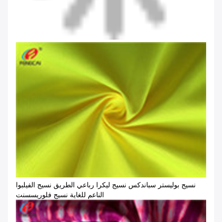
نسيج بوليستر سباندكس نسيج ليكرا رباعي الطريق نسيج الفيلبوا
الناعم للغاية نسيج فلوريسسنت