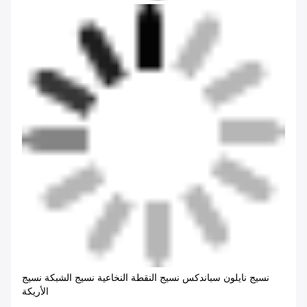
نسيج نايلون سباندكس نسيج النقطة النخاعية نسيج الشبكة نسيج
الأريكة