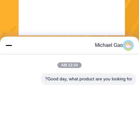
Michael Gao
يرسل
12:24 AM
Good day, what product are you looking for?
Haining FengCai Textile Co.,Ltd.
ensonlu@live.cn
86--13750792529
المبنى رقم 8 ، رقم 5 طريق qi
ngchuan ، مدينة xieqiao ، hai