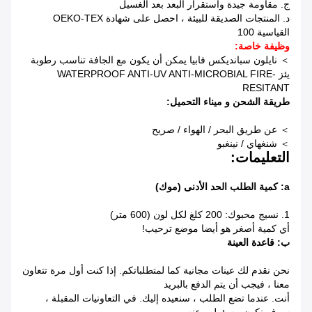
ج. مقاومة جيدة واستقرار البعد بعد الغسيل
د. المنتجات الصديقة للبيئة ، احصل على شهادة OEKO-TEX
القياسية 100
وظيفة خاصة:
＞ نايلون سبانديكس فابيا يمكن أن يكون مع الجافة تناسب رطوبة
يئز WATERPROOF ANTI-UV ANTI-MICROBIAL FIRE-
RESITANT
طريقة الشحن و ميناء التحميل:
＞ عن طريق البحر / الهواء / صريح
＞ شنغهاي / نينغبو
التعليمات:
a: كمية الطلب الحد الأدنى (موك)
1. نسيج محبوك: 200 كلغ لكل لون (600 متر)
أي كمية أصغر هو أيضا موضع ترحيب!
ب: قاعدة العينة
نحن نقدم لك عينات مجانية كما لمتطلباتكم.
إذا كنت أول مرة تتعاون
معنا ، فيجب أن يتم الدفع بالبريد
أنت.
عندما تضع الطلب ، سنعيده إليك.
في التعاونيات المقبلة ،