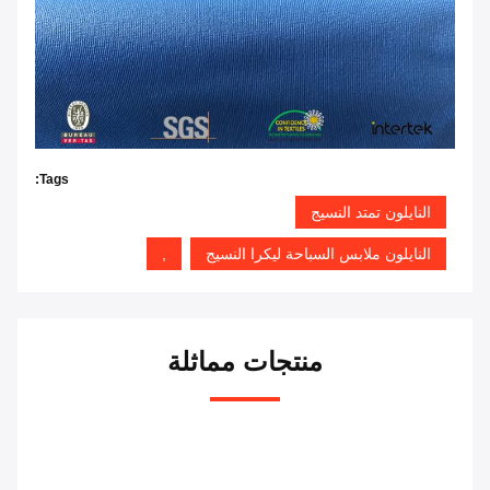
Tags:
النايلون تمتد النسيج
النايلون ملابس السباحة ليكرا النسيج
,
منتجات مماثلة