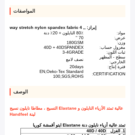
المواصفات
إبراز:
,
,
4 way stretch nylon spandex fabric
مواد:
80٪ النايلون + 20٪ دنة
عرض:
70 ''
وزن:
180GSM
مغزول حساب:
40D + 40DSPANDEX
ثبات اللون:
3-4GRADE
سطح - المظهر
نصف لامع
الخارجي:
فترة إنتاج:
20days
EN,Oeko-Tex Standard
CERTIFICATION:
100,SGS,ROHS
الوصف
عالية تمتد الأزياء النايلون و Elastane النسيج ، مطاطا نايلون نسيج
لينة Handfeel
تمتد عالية أزياء نايلون دنة Elastane ايتو أقمشة كوريا
1. الغزل
40D / 40D