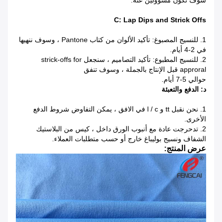
سوف نكون مسؤولين عنه.
C: Lap Dips and Strick Offs
1. للنسيج المصبوغ: تأكيد الألوان من كتاب Pantone ، وسوف ننهيها
في 2-4 أيام.
2. للنسيج المطبوع: تأكيد التصاميم ، سنجعل strick-offs for
approral قبل الإنتاج بالجملة ، وسوف تنفق
حوالي 5-7 أيام.
د: الدفع والتعبئة
1. نحن نقبل tt و l / c في الافق ، يمكن التفاوض شروط الدفع
الأخرى.
2. تدحرجت عادة مع أنبوب الورق داخل ، كيس من البلاستيك
الشفاف ونسيج بوليباغ خارج أو حسب متطلبات العملاء.
عرض المنتج: