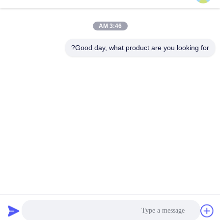
يرسل
3:46 AM
Good day, what product are you looking for?
Haining FengCai Textile Co.,Ltd.
ensonlu@live.cn
86--13750792529
المبنى رقم 8 ، رقم 5 طريق qi
ngchuan ، مدينة xieqiao ، hai
ning ، zhejiang ، الصين
الصين جودة جيدة نسيج البوليستر دنة المورد. حقوق الطبع والنشر © 2026 Haining
FengCai Textile Co.,Ltd. . كل الحقوق محفوظة.