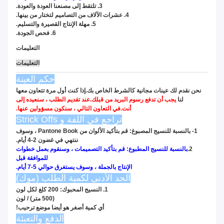
3. تلتقط إلى مصنعنا العودة والعودة.
4. عشرات الآلاف من التصاميم لتختار من بينها.
5. مهلة الإنتاج القصيرة والتسليم.
6. فحص الجودة.
التعليمات
التعليمات
حكم العينة
نحن نقدم لك عينات مجانية كالشرط الخاص بك.إذا كنت أول مرة تتعاون معها
لنا
يجب أن تدفع رسوم البريد من قبلك.عند تقديم الطلب ، سنعيده إلى
أنت.في التعاون التالي ، سنكون مسؤولين عنها.
تراجع في اللفة و Strick Offs
1- بالنسبة للنسيج المصبوغ: قم بتأكيد الألوان من Pantone Book ، وسوف
ننتهي في غضون 2-4 أيام.
2.
بالنسبة للنسيج المطبوع: قم بتأكيد التصميمات ، وسنقوم بعمل خطوات
للموافقة قبل
الإنتاج بالجملة ، وسوف يستغرق حوالي 5-7 أيام.
الحد الأدنى لكمية الطلب (موك)
1. النسيج المحبوك: 200 كلغ لكل لون
(500 متر) / لون
أي كمية أصغر هو أيضا موضع ترحيب!
الدفع والتعبئة