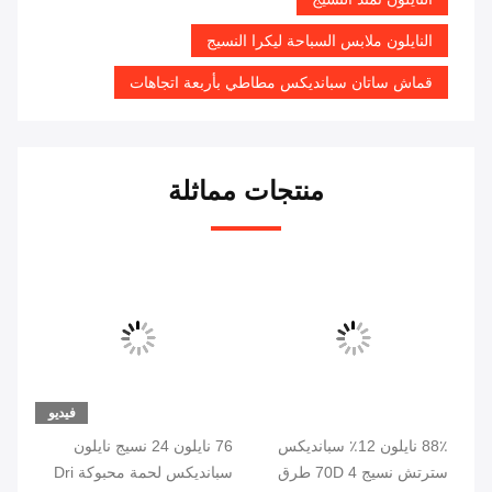
النايلون ملابس السباحة ليكرا النسيج
قماش ساتان سبانديكس مطاطي بأربعة اتجاهات
منتجات مماثلة
يو
فيديو
Drif
88٪ نايلون 12٪ سبانديكس
76 نايلون 24 نسيج نايلون
تنا
W
سترتش نسيج 70D 4 طرق
سبانديكس لحمة محبوكة Dri
سبا