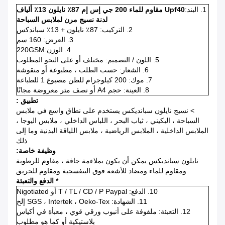
1. البند:
Upf40 مقاوم للماء 200 جي إس إم 87٪ نايلون 13٪ ألياف
لدنة نسيج مرن لملابس السباحة
2. التركيب: 87٪ نايلون + 13٪ سباندكس
3. العرض: 160 سم
4. الوزن:
220GSM
5. اللون / التصميم: مختلف أو على النحو المطلوب
6. الشعار: حسب الطلب ، مطبوعة أو منقوشة
7. موك: 200 كيلوجرام للطن مصبوغ 1 للطباعة
8. العينة: حجم A4 أو نصف متر معروضة مجانًا
تطبيق :
> نسيج نايلون سبانديكس يستخدم على نطاق واسع في ملابس
السباحة ، البكيني ، ثياب البحر ، اللباس الداخلي ، ملابس اليوجا ،
الملابس الداخلية ، الملابس الرياضية ، ملابس اللياقة البدنية وما إلى
ذلك
وظيفة خاصة:
نايلون سبانديكس يمكن أن يكون بملاءمة جافة ، مقاوم للرطوبة
ومقاوم للماء ومضاد للأشعة فوق البنفسجية ومقاوم للحريق
* الدفع والتعبئة
10. الدفع: T / TL / CD / P Paypal أو Nigotiated
11. الشهادة: SGS ، Intertek ، Oeko-Tex إلخ
12. التعبئة: ملفوفة على أنبوب ورقي قوي ، معبأة في أكياس
بلاستيكية أو كما هو مطلوب