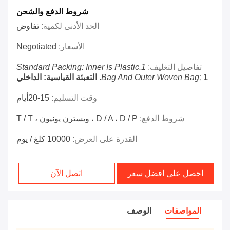
شروط الدفع والشحن
الحد الأدنى لكمية:
تفاوض
الأسعار:
Negotiated
تفاصيل التغليف:
1.Standard Packing: Inner Is Plastic
1. التعبئة القياسية: الداخلي
Bag And Outer Woven Bag;
وقت التسليم:
15-20أيام
شروط الدفع:
D / A ، D / P ، ويسترن يونيون ، T / T
القدرة على العرض:
10000 كلغ / يوم
احصل على افضل سعر
اتصل الآن
المواصفات
الوصف