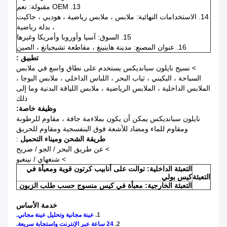
13. OEM مقبولة: نعم
14. الاستخدامات النهائية: ملابس ، ملابس رياضية ، هوديي ، جاكيت
، بدلة رياضية
15. السوق: آسيا وأوروبا وأمريكا وغيرها
16. عنوان المصنع: مدينة هاينينغ ، مقاطعة تشيجيانغ ، الصين
تطبيق :
> نسيج نايلون سبانديكس يستخدم على نطاق واسع في ملابس
السباحة ، البكيني ، ثياب البحر ، اللباس الداخلي ، ملابس اليوجا ،
الملابس الداخلية ، الملابس الرياضية ، ملابس اللياقة البدنية وما إلى
ذلك
وظيفة خاصة:
نايلون سبانديكس يمكن أن يكون بملاءمة جافة ، مقاوم للرطوبة
ومقاوم للماء ومضاد للأشعة فوق البنفسجية ومقاوم للحريق
طريقة الشحن وميناء التحميل
:
> عن طريق البحر / الجو / صريح
> شنغهاي / نينغبو
التعبئة الداخلية: توالت على أنابيب كرتون قوية ومعبأة في
التعبئة
كيس بولي
التعبئة الخارجية: معبأة في كيس منسوج حسب طلب الزبون
خدمة الأساس
1.
عينة مجانية وتحليل عينة مجاني.
2.
24 ساعة عبر الإنترنت واستجابة سريعة.