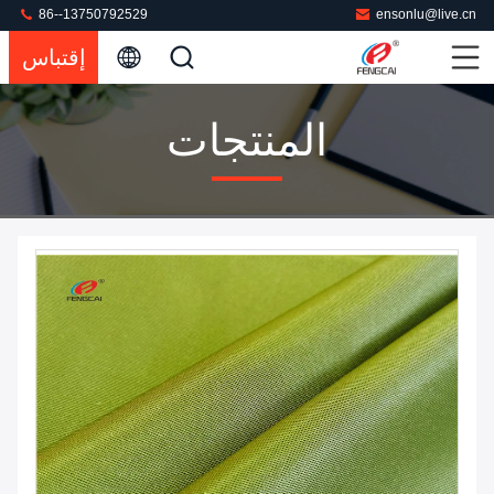
86--13750792529
ensonlu@live.cn
إقتباس
المنتجات