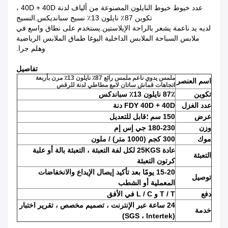
عدد خيوط خيوط النايلون المصنوعة من ألياف لدنة 40D + 40D ،
تكوين 87٪ نايلون 13٪ نسيج سبانديكس.النسيج
لديه يد ناعمة يشعر بالراحة الإيلاستين.يستخدم على نطاق واسع في
ملابس السباحة الملابس الداخلية اليوغا طماق الملابس الرياضية
وهلم جرا.
تفاصيل
ملمس يدوي ناعم ملمس رائع 87٪ نايلون 13٪ مرن بأربعة
اسم العنصر
اتجاهات قماش ساتان لامع مطاطي لدنة للرقص
تكوين
87٪ نايلون 13٪ سباندكس
عدد الغزل
FDY 40D + 40D دنة
عرض
150 سم ؛
قابل للتعديل
وزن
180-230 جي إس إم
موك
300 كجم (1000 متر) / ملون
عادة 25KGS لكل لفة التعبئة ، التعبئة بالة أو علبة
التعبئة
كرتون التعبئة
15-20 يومًا
بعد تأكيد إيصال الإيداع والانخفاضات
توصيل
المعملية أو الشطب
دفع
T / T و L / C في الأفق
24 ساعة عبر الإنترنت ، تصميم مخصص ، تقرير اختبار
خدمة
(SGS ، Intertek)